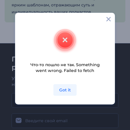
ярким шаблонам, отражающим суть и
индивидуальность ваших подкастов.
Присоединяйтесь к
Что-то пошло не так. Something
рассылке Renderforest
went wrong. Failed to fetch
Узнавайте о последних новостях и
новых предложениях первыми
Got it