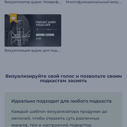
В
изуализатор аудио: Микрофон для подкаста
М
ногофункциональный визуализатор для подкаста
В
изуализация аудио для подкаста
Визуализируйте свой голос и позвольте своим
подкастам засиять
Идеально подходит для любого подкаста
Каждый шаблон визуализатора продуман до
мелочей, чтобы отразить суть различных
жанров, тем и настроений подкастов.