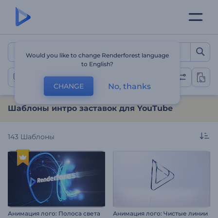
Шаблоны интро заставок
Would you like to change Renderforest language
to English?
Интро заставки для YouTube
No, thanks
CHANGE
Шаблоны интро заставок для YouTube
143
Шаблоны
Анимация лого: Полоса света
Анимация лого: Чистые линии