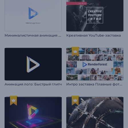
М
инималистичная анимация лого
Креативная YouTube-заставка
И
нтро заставка Плавные фоторамки
Анимация лого: Быстрый глитч