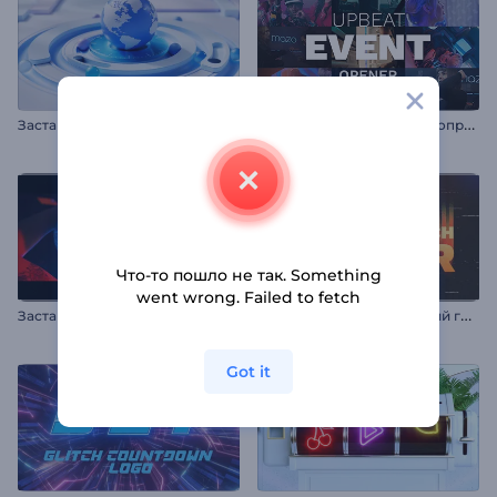
З
аставка "Радостное мероприятие"
Заставка "Мировые новости"
Что-то пошло не так. Something
went wrong. Failed to fetch
З
аставка: Ностальгический глитч
Заставка в Стиле Стомп
Got it