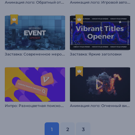
А
нимация лого: Обратный отсчет в стиле глитч
А
нимация лого: Игровой автомат
З
аставка: Современное мероприятие
Заставка: Яркие заголовки
И
нтро: Разноцветная поисковая строка
А
нимация лого: Огненный вихрь
1
2
3