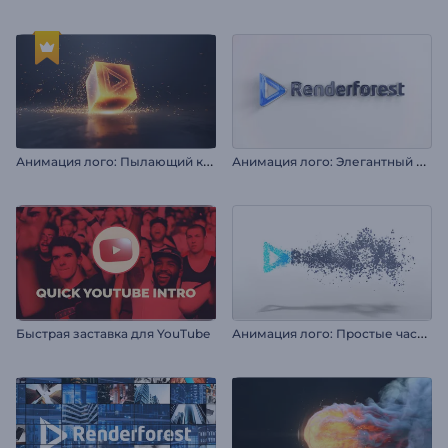
А
нимация лого: Пылающий куб
А
нимация лого: Элегантный блеск
А
нимация лого: Простые частицы
Быстрая заставка для YouTube