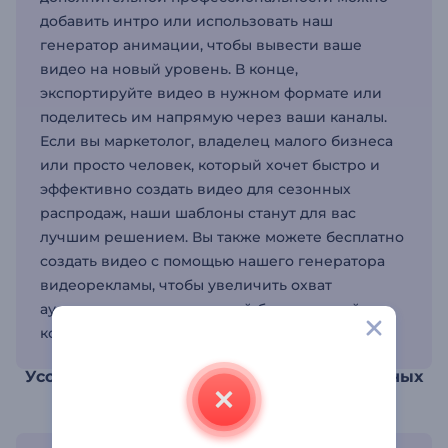
добавить интро или использовать наш
генератор анимации, чтобы вывести ваше
видео на новый уровень. В конце,
экспортируйте видео в нужном формате или
поделитесь им напрямую через ваши каналы.
Если вы маркетолог, владелец малого бизнеса
или просто человек, который хочет быстро и
эффективно создать видео для сезонных
распродаж, наши шаблоны станут для вас
лучшим решением. Вы также можете бесплатно
создать видео с помощью нашего генератора
видеорекламы, чтобы увеличить охват
аудитории и наладить с ней более тесный
контакт..
Усовершенствуйте свою стратегию сезонных
продаж