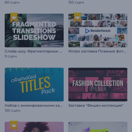
80 сцен
150 сцен
С
лайд-шоу: Фрагментарные переходы
И
нтро заставка Плавные фоторамки
9 сцен
Н
абор с анимированными заголовками
Заставка "Фешен коллекция"
150 сцен