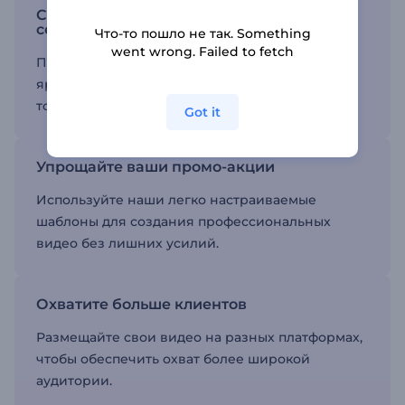
Создавайте привлекательные видео для
сезонных распродаж
Что-то пошло не так. Something
went wrong. Failed to fetch
Привлекайте внимание зрителей, создавая
яркие видео, которые подчеркивают ваши
товары и услуги.
Got it
Упрощайте ваши промо-акции
Используйте наши легко настраиваемые
шаблоны для создания профессиональных
видео без лишних усилий.
Охватите больше клиентов
Размещайте свои видео на разных платформах,
чтобы обеспечить охват более широкой
аудитории.