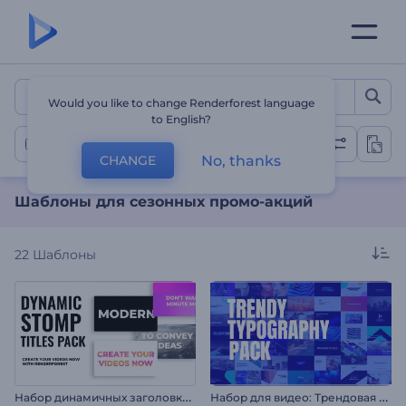
Шаблоны для сезонных 
Would you like to change Renderforest language
to English?
Сезонные промо-акции
No, thanks
CHANGE
Шаблоны для сезонных промо-акций
22
Шаблоны
Н
абор динамичных заголовков в стиле стомп
Н
абор для видео: Трендовая типографика