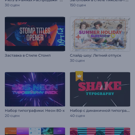
30 сцен
150 сцен
Заставка в Стиле Стомп
Слайд-шоу: Летний отпуск
30 сцен
Н
абор с динамичной типографикой
Набор типографики: Неон 80-х
20 сцен
40 сцен