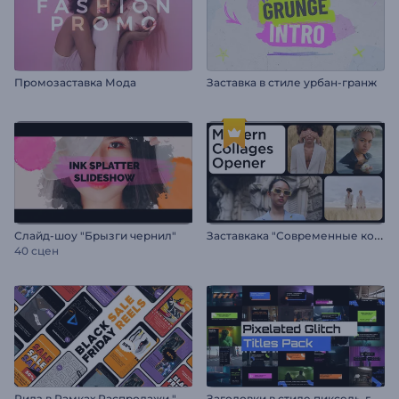
Промозаставка Мода
Заставка в стиле урбан-гранж
З
аставкака "Современные коллажи"
Слайд-шоу "Брызги чернил"
40 сцен
Р
илз в Рамках Распродажи "Черная пятница"
З
аголовки в стиле пиксель-глитч