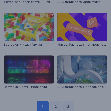
Р
етро-волновoй светящийся логотип
Анимация лого: Хроматика
И
нтро: Разноцветная поисковая строка
Заставка: Мишки Гамми
А
нимация лого: Невесомая сфера
Заставка: Светящиеся огни
1
2
3