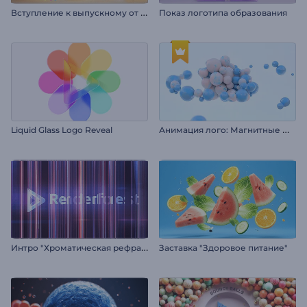
В
ступление к выпускному от Чик
Показ логотипа образования
А
нимация лого: Магнитные шарики
Liquid Glass Logo Reveal
И
нтро "Хроматическая рефракция"
Заставка "Здоровое питание"