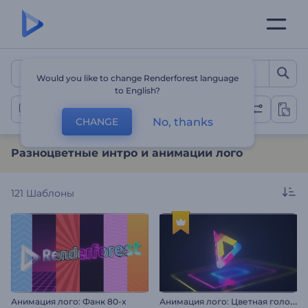
Разноцветные интро и а
Would you like to change Renderforest language
to English?
Анимация лого: разноцветная
No, thanks
CHANGE
Разноцветные интро и анимации лого
121
Шаблоны
А
нимация лого: Цветная голограмма
Анимация лого: Фанк 80-х