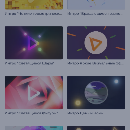
И
нтро "Четкие геометрические фигуры"
И
нтро "Вращающиеся разноцветные линии"
И
нтро Яркие Визуальные Эффекты
Интро "Светящиеся Шары"
Интро "Светящиеся Фигуры"
Интро День и Ночь