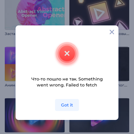
И
нтро: Динамичные неоновые фигуры
Заставка: Абстракция
Что-то пошло не так. Something
А
нимация лого: Сияющий хром
Р
азноцветная заставка с логотипом
went wrong. Failed to fetch
Got it