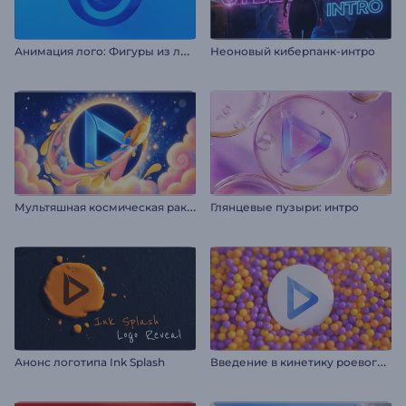
А
нимация лого: Фигуры из линий
Неоновый киберпанк-интро
М
ультяшная космическая ракета
Глянцевые пузыри: интро
В
ведение в кинетику роевого поведения сфер
Анонс логотипа Ink Splash