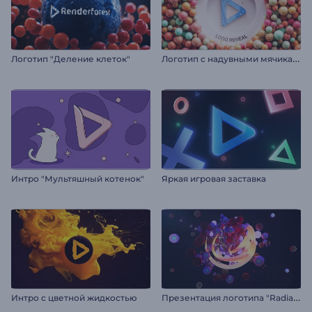
Л
оготип с надувными мячиками
Логотип "Деление клеток"
Интро "Мультяшный котенок"
Яркая игровая заставка
П
резентация логотипа "Radiant Forms"
Интро с цветной жидкостью