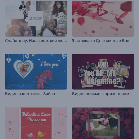
С
лайд-шоу: Наша история любви
З
аставка ко Дню святого Валентина
В
идео письмо с признанием в любви
Видео валентинка: Зайка