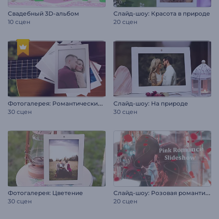
Свадебный 3D-альбом
Слайд-шоу: Красота в природе
10 сцен
20 сцен
Ф
отогалерея: Романтический вечер
Слайд-шоу: На природе
30 сцен
30 сцен
С
лайд-шоу: Розовая романтика
Фотогалерея: Цветение
30 сцен
20 сцен