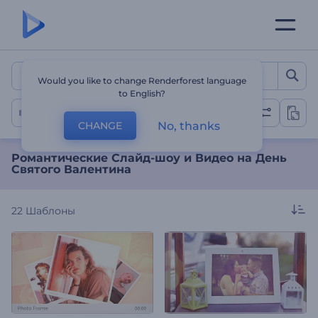
Романтические Слайд-шо
Would you like to change Renderforest language
to English?
Любовное Слайд-Шоу
No, thanks
CHANGE
Романтические Слайд-шоу и Видео на День
Святого Валентина
22
Шаблоны