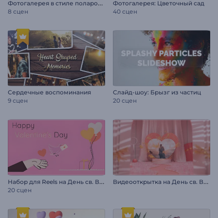
Ф
отогалерея в стиле полароид
Фотогалерея: Цветочный сад
8 сцен
40 сцен
Сердечные воспоминания
Слайд-шоу: Брызг из частиц
9 сцен
20 сцен
Н
абор для Reels на День св. Валентина
В
идеооткрытка на День св. Валентина
20 сцен