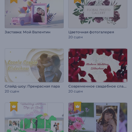
Заставка: Мой Валентин
Цветочная фотогалерея
20 сцен
С
овременное свадебное слайд-шоу
Слайд-шоу: Прекрасная пара
20 сцен
20 сцен