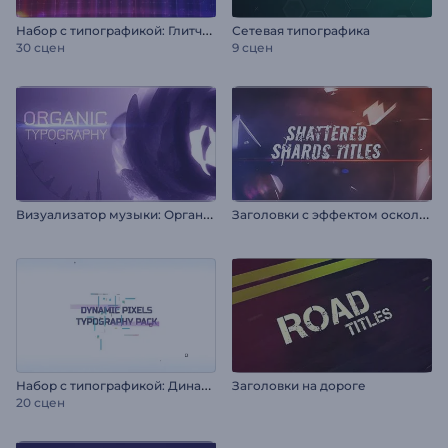
Н
абор с типографикой: Глитч-эффект
Сетевая типографика
30 сцен
9 сцен
В
изуализатор музыки: Органика
З
аголовки с эффектом осколков стекла
Н
абор с типографикой: Динамичные пиксели
Заголовки на дороге
20 сцен