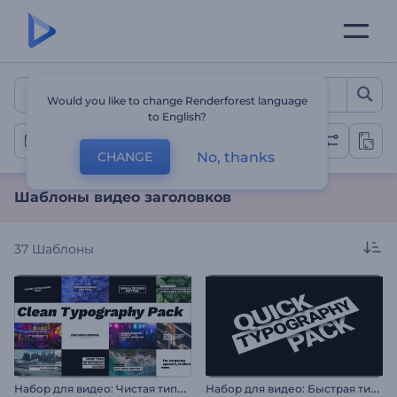
Шаблоны видео заголов
Would you like to change Renderforest language
to English?
Видео заголовки
No, thanks
CHANGE
Шаблоны видео заголовков
37
Шаблоны
Н
абор для видео: Чистая типографика
Н
абор для видео: Быстрая типографика