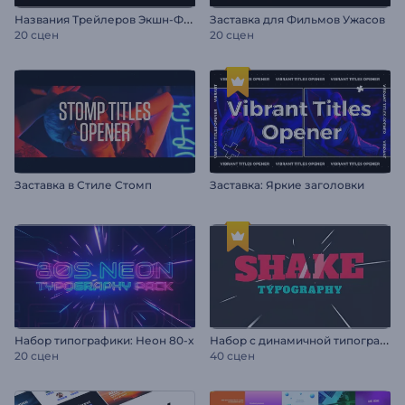
Н
азвания Трейлеров Экшн-Фильмов
Заставка для Фильмов Ужасов
20 сцен
20 сцен
Заставка в Стиле Стомп
Заставка: Яркие заголовки
Н
абор с динамичной типографикой
Набор типографики: Неон 80-х
20 сцен
40 сцен