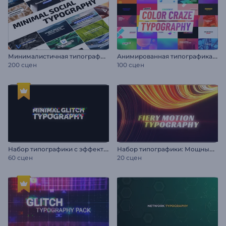
М
инималистичная типографика для соцсетей
А
нимированная типографика: Цветомания
200 сцен
100 сцен
Н
абор типографики с эффектом глитч
Н
абор типографики: Мощные наплывы
60 сцен
20 сцен