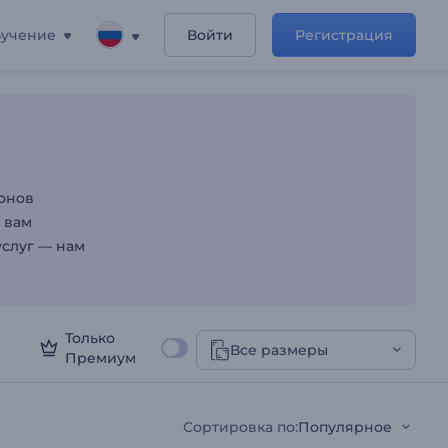
учение
Войти
Регистрация
онов
 вам
услуг — нам
Только
Все размеры
Премиум
Сортировка по
:
Популярное