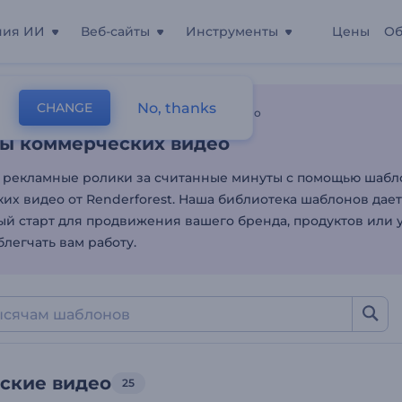
ния ИИ
Веб-сайты
Инструменты
Цены
Об
ы коммерческих видео
No, thanks
CHANGE
лоны
Торговые Видео
Коммерческие Видео
ы коммерческих видео
 рекламные ролики за считанные минуты с помощью шабл
их видео от Renderforest. Наша библиотека шаблонов дает
й старт для продвижения вашего бренда, продуктов или 
легчать вам работу.
ские видео
25