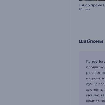
20 сцен
Шаблоны к
Renderfor
продвижен
рекламных
видеообъя
лучше все
элементы 
музыку, з
коммерчес