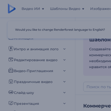
Видео ИИ
Шаблоны Видео
Изображе
Шаблон
Все шаблоны
Would you like to change Renderforest language to English?
Главная
Шаб
Анимация
Шаблон
Интро и анимация лого
Создавайте
коммерческ
Редактирование видео
необходимы
нравится об
Видео-Приглашения
Праздничные видео
Слайд-шоу
Презентация
Коммерче