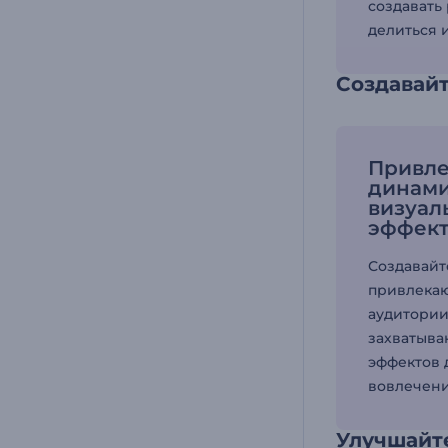
создавать
делиться 
Создавай
Привле
динам
визуа
эффек
Создавайт
привлека
аудитории
захватыва
эффектов 
вовлечени
Улучшайт