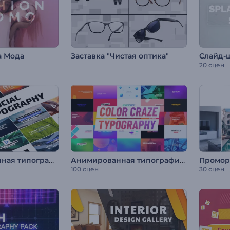
а Мода
Заставка "Чистая оптика"
Слайд-ш
20 сцен
Минималистичная типографика для соцсетей
Анимированная типографика: Цветомания
Промор
100 сцен
30 сцен