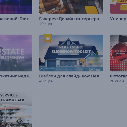
Набор с типографикой: Глитч-эффект
Галерея: Дизайн интерьера
40 сцен
Слайд-шоу: Маркетинг недвижимости
Шаблон для слайд-шоу: Недвижимость
Фотога
40 сцен
20 сцен