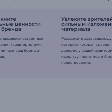
кните
Увлеките зрителе
ьные ценности
сильным изложен
 бренда
материала
е высококачественные
Расскажите захватывающ
деляя характеристики,
историю, которая вызовет
тличают ваш бренд от
доверие у вашей аудитори
ов.
используя понятное и бли
повествование.