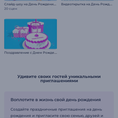
С
лайд-шоу на День Рождения: 3D-полароид
В
идеоткрытка на День Рождения
20 сцен
П
оздравление с Днем Рождения
Удивите своих гостей уникальными
приглашениями
Воплотите в жизнь свой день рождения
Создайте праздничные приглашения на день
рождения и пригласите свою семью, друзей и