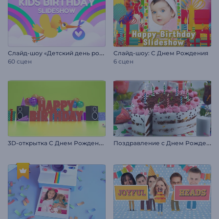
С
лайд-шоу «Детский день рождения»
Слайд-шоу: С Днем Рождения
60 сцен
6 сцен
3
D-открытка С Днем Рождения
П
оздравление с Днем Рождения