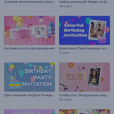
С
ладкие воспоминания о дне рождения
Н
абор анимаций: Видео на День Рождения
40 сцен
К
расочное Приглашение на День Рождения
Заставка в честь дня рождения
9 сцен
П
риглашение на День Рождения
С
лайд-шоу "Воздушные шары на день рождения"
20 сцен