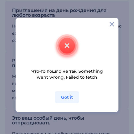
Приглашения на день рождения для
любого возраста
Не важно, исполняется ли вам год или сто, у нас
есть идеальные видео-приглашения,
соответствующие вашему возрасту.
Разнообразие готовых видеороликов-
приглашений
Что-то пошло не так. Something
Мы предлагаем широкий выбор готовых
went wrong. Failed to fetch
видеороликов-приглашений, которые вы
можете персонализировать в соответствии с
Got it
вашими личными предпочтениями.
Это ваш особый день, чтобы
отпраздновать
Планируете ли вы небольшую встречу или