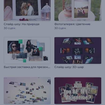
Слайд-шоу: На природе
Фотогалерея: Цветение
30 сцен
30 сцен
Б
ыстрая заставка для презентации
Слайд-шоу: 3D-шар