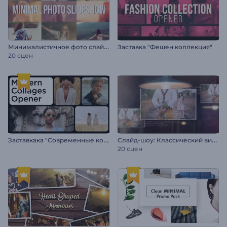
М
инималистичное фото слайд-шоу
Заставка "Фешен коллекция"
20 сцен
З
аставкака "Современные коллажи"
С
лайд-шоу: Классический винтаж
20 сцен