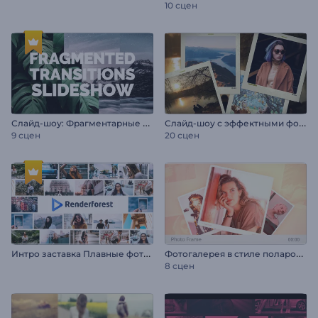
10 сцен
С
лайд-шоу: Фрагментарные переходы
С
лайд-шоу с эффектными фотопереходами
9 сцен
20 сцен
И
нтро заставка Плавные фоторамки
Ф
отогалерея в стиле полароид
8 сцен