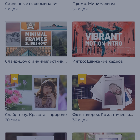
Сердечные воспоминания
Промо: Минимализм
9 сцен
50 сцен
С
лайд-шоу с минималистичными рамками
Интро: Движение кадров
Ф
отогалерея: Романтический вечер
Слайд-шоу: Красота в природе
20 сцен
30 сцен