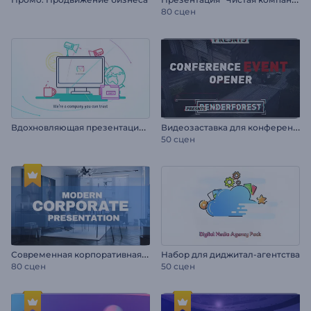
80 сцен
В
дохновляющая презентация компании/услуги
В
идеозаставка для конференции
50 сцен
С
овременная корпоративная презентация
Набор для диджитал-агентства
80 сцен
50 сцен