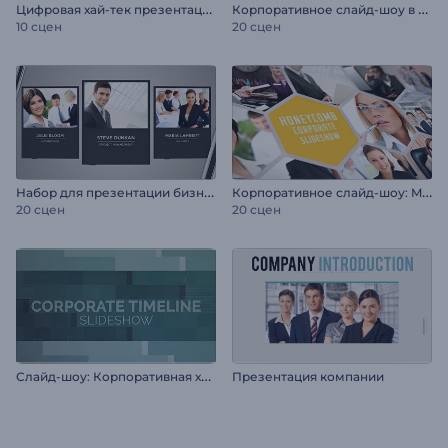
Ц
ифровая хай-тек презентация
К
орпоративное слайд-шоу в стиле диджитал
10 сцен
20 сцен
Н
абор для презентации бизнеса
К
орпоративное слайд-шоу: Mедовые соты
20 сцен
20 сцен
С
лайд-шоу: Корпоративная хронология
Презентация компании