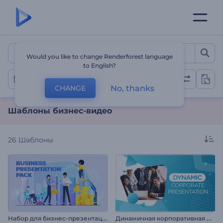
Шаблоны бизнес-видео
Would you like to change Renderforest language
to English?
Бизнес-видео
No, thanks
CHANGE
Шаблоны бизнес-видео
26
Шаблоны
Н
абор для бизнес-презентации
Д
инамичная корпоративная презентация