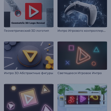
И
нтро Игрового контроллера с брызгами
Геометрический 3D логотип
Интро 3D Абстрактные фигуры
Светящееся Игровое Интро