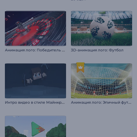
А
нимация лого: Победитель казино
3D-анимация лого: Футбол
И
нтро видео в стиле Майнкрафт
А
нимация лого: Эпичный футбол