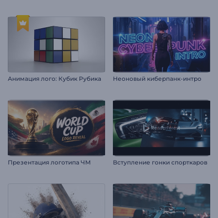
Анимация лого: Кубик Рубика
Неоновый киберпанк-интро
Презентация логотипа ЧМ
Вступление гонки спорткаров