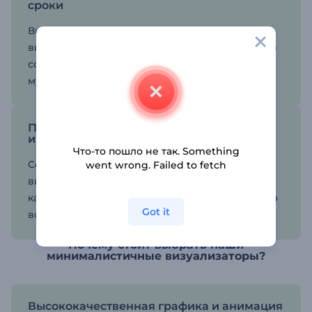
сроки
Выбирайте из множества стилей
визуализаторов и подбирайте каждую деталь в
соответствии с настроением и жанром вашей
музыки.
Придайте вашему музыкальному каналу
изюминку
Что-то пошло не так. Something
Создав свой минималистичный музыкальный
went wrong. Failed to fetch
визуализатор, поделитесь им на социальных
каналах, чтобы увеличить число слушателей по
Got it
всему миру.
Почему стоит выбрать наши
минималистичные визуализаторы?
Высококачественная графика и анимация