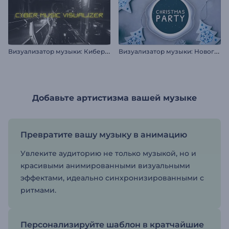
В
изуализатор музыки: Кибернетика
В
изуализатор музыки: Новогодняя вечеринка
Добавьте артистизма вашей музыке
Превратите вашу музыку в анимацию
Увлеките аудиторию не только музыкой, но и
красивыми анимированными визуальными
эффектами, идеально синхронизированными с
ритмами.
Персонализируйте шаблон в кратчайшие