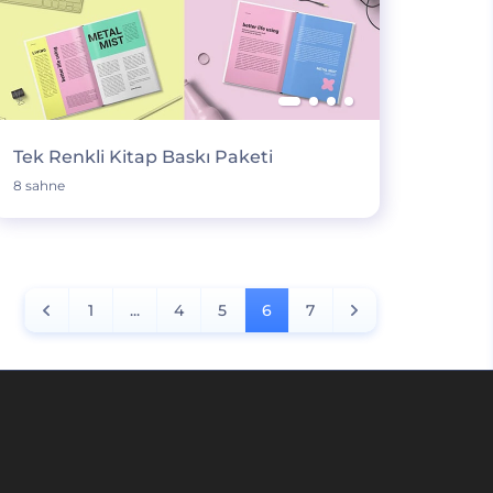
Tek Renkli Kitap Baskı Paketi
8 sahne
1
...
4
5
6
7