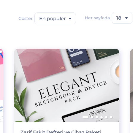
Her sayfada
18
Göster
En popüler
Zarif Eskiz Defteri ve Cihaz Paketi