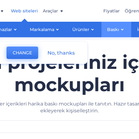
Web siteleri
Araçlar
Fiyatlar
Öğre
hazlar
Markalama
Ürünler
Baskı
No, thanks
CHANGE
projeleriniz i
mockupları
iğer içerikleri harika baskı mockupları ile tanıtın. Hazır t
ekleyerek kişiselleştirin.