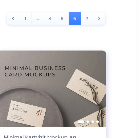
1
...
4
5
6
7
Minimal Kartvizit Mockup'ları