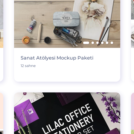
Sanat Atölyesi Mockup Paketi
12 sahne