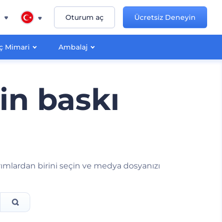
n
Oturum aç
Ücretsiz Deneyin
İç Mimari
Ambalaj
çin baskı
asarımlardan birini seçin ve medya dosyanızı