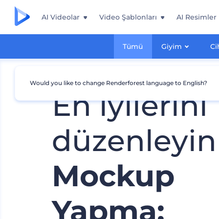
AI Videolar
Video Şablonları
AI Resimler
Tümü
Giyim
Ci
Would you like to change Renderforest language to English?
En iyilerini
düzenleyin
Mockup
Yapma: