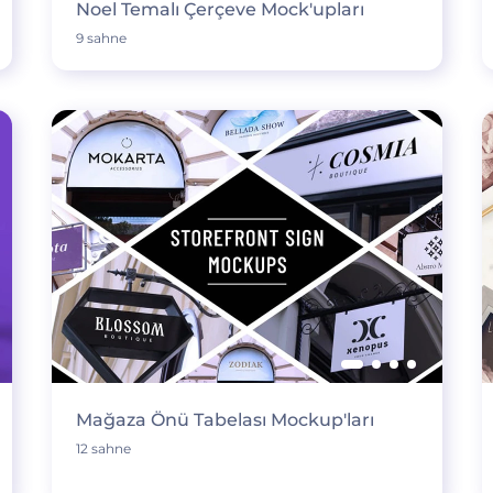
Noel Temalı Çerçeve Mock'upları
9 sahne
Mağaza Önü Tabelası Mockup'ları
12 sahne