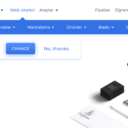
Web siteleri
Araçlar
Fiyatlar
Öğre
hazlar
Markalama
Ürünler
Baskı
No, thanks
CHANGE