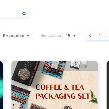
En popüler
Her sayfada
18
1