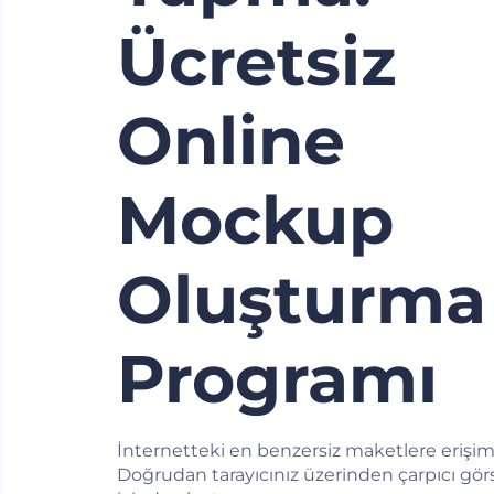
Ücretsiz
Online
Mockup
Oluşturma
Programı
İnternetteki en benzersiz maketlere erişim
Doğrudan tarayıcınız üzerinden çarpıcı görs