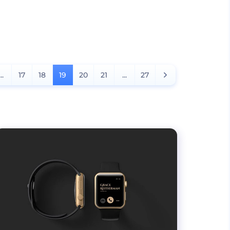
...
17
18
19
20
21
...
27