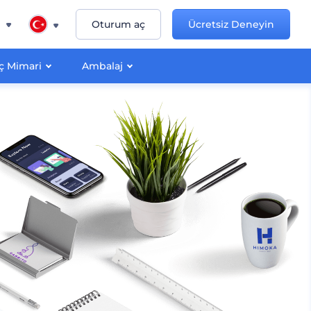
n
Oturum aç
Ücretsiz Deneyin
İç Mimari
Ambalaj