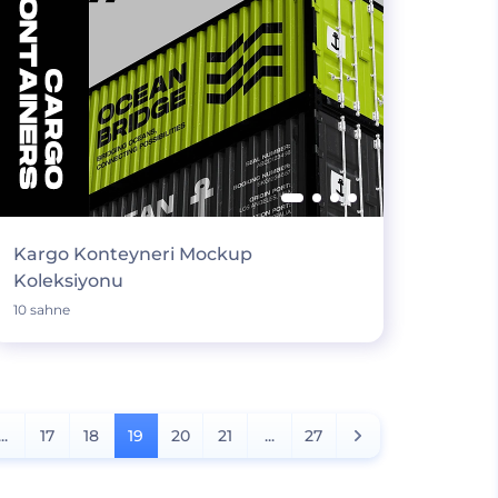
Kargo Konteyneri Mockup
Koleksiyonu
10 sahne
...
17
18
19
20
21
...
27