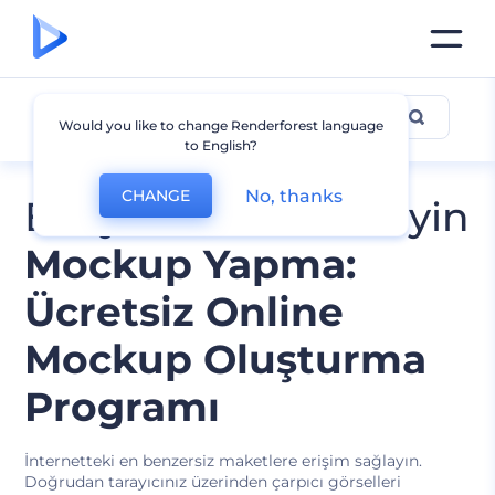
Mockup Tasarımları
Would you like to change Renderforest language
to English?
No, thanks
CHANGE
En iyilerini düzenleyin
Mockup Yapma:
Ücretsiz Online
Mockup Oluşturma
Programı
İnternetteki en benzersiz maketlere erişim sağlayın.
Doğrudan tarayıcınız üzerinden çarpıcı görselleri