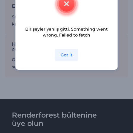
En iyi sonuçları elde edin
Şablonları kullanarak başarıya ulaştıran yüksek
kalitede videolar üretin.
Bir şeyler yanlış gitti. Something went
wrong. Failed to fetch
Hazır referans videosu şablonlarıyla
zamandan kazanın
Got it
Özelleştirilmeye hazır çeşitli şablonlardan birini
seçin.
Renderforest bültenine
üye olun