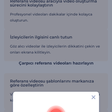
Referans videosu aracıyla video oluşturma
sürecini kolaylaştırın
Profesyonel videoları dakikalar içinde kolayca
oluşturun.
İzleyicilerin ilgisini canlı tutun
Göz alıcı videolar ile izleyicilerin dikkatini çekin ve
onları ekrana kilitleyin.
Çarpıcı referans videoları hazırlayın
Referans videosu şablonlarını markanıza
göre özelleştirin
Video içeriğini kendi metin, resim ve logolarınızla
kişiselleştirin.