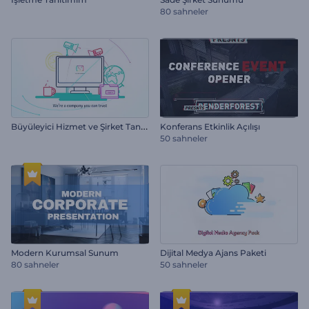
80 sahneler
B
üyüleyici Hizmet ve Şirket Tanıtım
Konferans Etkinlik Açılışı
50 sahneler
Modern Kurumsal Sunum
Dijital Medya Ajans Paketi
80 sahneler
50 sahneler