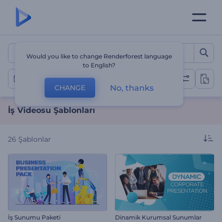
İş Videosu Şablonları
Would you like to change Renderforest language
to English?
İş Videoları
No, thanks
CHANGE
İş Videosu Şablonları
26
Şablonlar
İş Sunumu Paketi
Dinamik Kurumsal Sunumlar