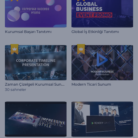
Kurumsal Başarı Tanıtımı
Global İş Etkinliği Tanıtımı
Z
aman Çizelgeli Kurumsal Sunum
Modern Ticari Sunum
30 sahneler