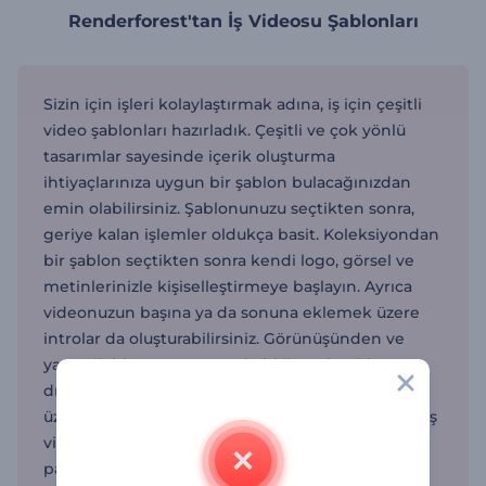
Renderforest'tan İş Videosu Şablonları
Sizin için işleri kolaylaştırmak adına, iş için çeşitli
video şablonları hazırladık. Çeşitli ve çok yönlü
tasarımlar sayesinde içerik oluşturma
ihtiyaçlarınıza uygun bir şablon bulacağınızdan
emin olabilirsiniz. Şablonunuzu seçtikten sonra,
geriye kalan işlemler oldukça basit. Koleksiyondan
bir şablon seçtikten sonra kendi logo, görsel ve
metinlerinizle kişiselleştirmeye başlayın. Ayrıca
videonuzun başına ya da sonuna eklemek üzere
introlar da oluşturabilirsiniz. Görünüşünden ve
yarattığı histen memnun kaldığınızda, videoyu
dışa aktarın veya doğrudan Renderforest
üzerinden sosyal medya videosu olarak paylaşın. İş
videosu şablonları; küçük işletmeler,
pazarlamacılar ve girişimcilerin yanı sıra izleyiciyi