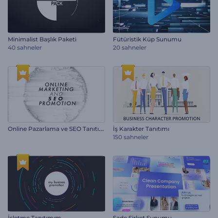
Minimalist Başlık Paketi
Fütüristik Küp Sunumu
40 sahneler
20 sahneler
O
nline Pazarlama ve SEO Tanıtımı
İş Karakter Tanıtımı
150 sahneler
İşletme Tanıtımım
Sade Şirket Sunumu