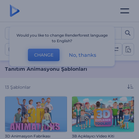
Tanıtım Animasyonu Şablo
Would you like to change Renderforest language
to English?
Tanıtım Animasyonları
No, thanks
CHANGE
Tanıtım Animasyonu Şablonları
13
Şablonlar
3D Animasyon Fabrikası
3B Açıklayıcı Video Kiti