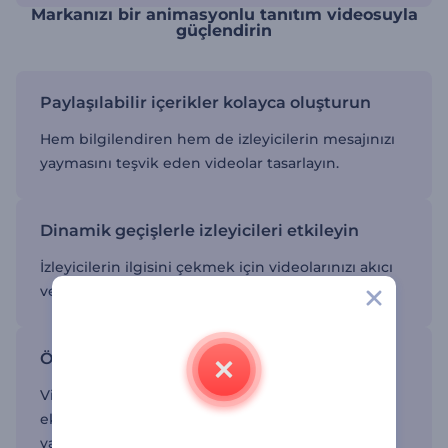
Markanızı bir animasyonlu tanıtım videosuyla
güçlendirin
Paylaşılabilir içerikler kolayca oluşturun
Hem bilgilendiren hem de izleyicilerin mesajınızı
yaymasını teşvik eden videolar tasarlayın.
Dinamik geçişlerle izleyicileri etkileyin
İzleyicilerin ilgisini çekmek için videolarınızı akıcı
ve hızlı geçişlerle öne çıkarın.
Özel grafiklerle görsellerinizi geliştirin
Videolarınıza özel grafikler ve marka renkleri
ekleyin ve reklamcılık sektörüne bu işin nasıl
yapılacağını gösterin.