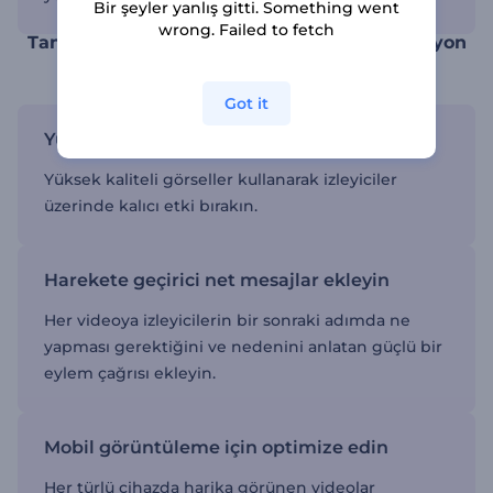
Bir şeyler yanlış gitti. Something went
wrong. Failed to fetch
Tanıtım animasyonlarını kullanarak promosyon
stratejinizi geliştirin
Got it
Yüksek etkili görsellere odaklanın
Yüksek kaliteli görseller kullanarak izleyiciler
üzerinde kalıcı etki bırakın.
Harekete geçirici net mesajlar ekleyin
Her videoya izleyicilerin bir sonraki adımda ne
yapması gerektiğini ve nedenini anlatan güçlü bir
eylem çağrısı ekleyin.
Mobil görüntüleme için optimize edin
Her türlü cihazda harika görünen videolar