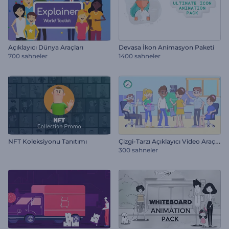
Açıklayıcı Dünya Araçları
Devasa İkon Animasyon Paketi
700 sahneler
1400 sahneler
Ç
izgi-Tarzı Açıklayıcı Video Araçları
NFT Koleksiyonu Tanıtımı
300 sahneler