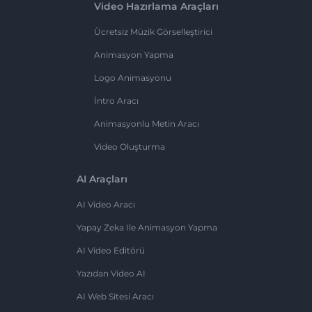
Video Hazırlama Araçları
Ücretsiz Müzik Görselleştirici
Animasyon Yapma
Logo Animasyonu
İntro Aracı
Animasyonlu Metin Aracı
Video Oluşturma
AI Araçları
AI Video Aracı
Yapay Zeka Ile Animasyon Yapma
AI Video Editörü
Yazıdan Video AI
AI Web Sitesi Aracı