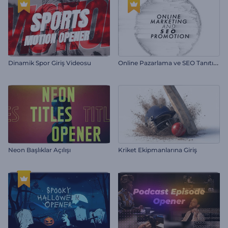
O
nline Pazarlama ve SEO Tanıtımı
Dinamik Spor Giriş Videosu
Neon Başlıklar Açılışı
Kriket Ekipmanlarına Giriş