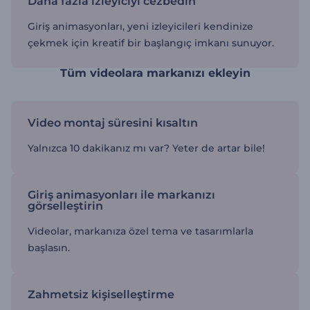
Daha fazla izleyiciyi cezbedin
Giriş animasyonları, yeni izleyicileri kendinize
çekmek için kreatif bir başlangıç imkanı sunuyor.
Tüm videolara markanızı ekleyin
Video montaj süresini kısaltın
Yalnızca 10 dakikanız mı var? Yeter de artar bile!
Giriş animasyonları ile markanızı
görselleştirin
Videolar, markanıza özel tema ve tasarımlarla
başlasın.
Zahmetsiz kişiselleştirme