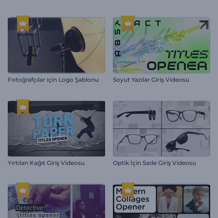
Fotoğrafçılar için Logo Şablonu
Soyut Yazılar Giriş Videosu
Yırtılan Kağıt Giriş Videosu
Optik İçin Sade Giriş Videosu