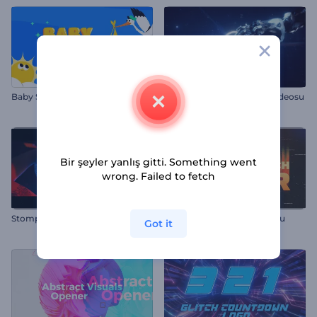
Baby Shower Giriş Videosu
İnovatif Yapay Zeka Giriş Videosu
Bir şeyler yanlış gitti. Something went
wrong. Failed to fetch
Stomp Yazılar Giriş Videosu
Nostaljik Glitch Giriş Videosu
Got it