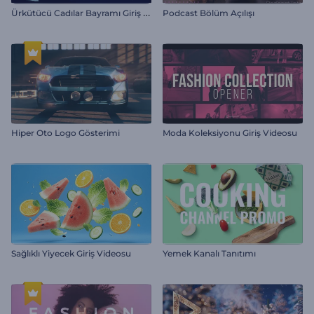
Ü
rkütücü Cadılar Bayramı Giriş Videosu
Podcast Bölüm Açılışı
Hiper Oto Logo Gösterimi
Moda Koleksiyonu Giriş Videosu
Sağlıklı Yiyecek Giriş Videosu
Yemek Kanalı Tanıtımı