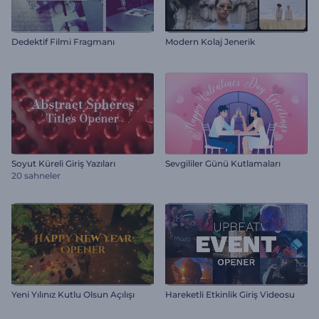
Dedektif Filmi Fragmanı
Modern Kolaj Jenerik
Soyut Küreli Giriş Yazıları
Sevgililer Günü Kutlamaları
20 sahneler
Yeni Yılınız Kutlu Olsun Açılışı
Hareketli Etkinlik Giriş Videosu