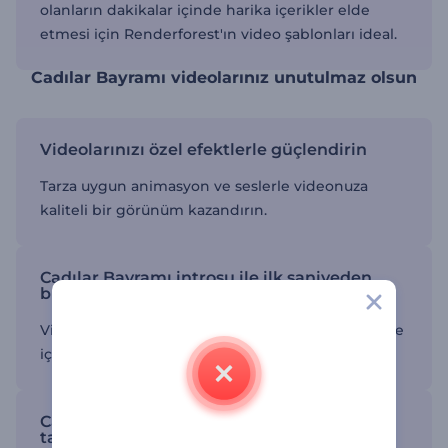
olanların dakikalar içinde harika içerikler elde
etmesi için Renderforest'ın video şablonları ideal.
Cadılar Bayramı videolarınız unutulmaz olsun
Videolarınızı özel efektlerle güçlendirin
Tarza uygun animasyon ve seslerle videonuza
kaliteli bir görünüm kazandırın.
Cadılar Bayramı introsu ile ilk saniyeden
büyüleyin
Videolarınız için mükemmel bir inteo hazırlayın ve
içeriklerin havasını belirleyin.
Cadılar Bayramı video şablonunu kendi
tarzınıza göre düzenleyin