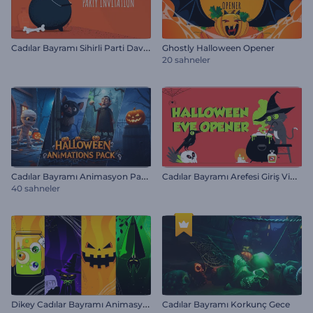
C
adılar Bayramı Sihirli Parti Davetiyesi
Ghostly Halloween Opener
20 sahneler
C
adılar Bayramı Animasyon Paketi
C
adılar Bayramı Arefesi Giriş Videosu
40 sahneler
D
ikey Cadılar Bayramı Animasyon Davetiyesi
Cadılar Bayramı Korkunç Gece