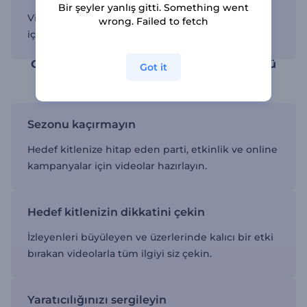
Bir şeyler yanlış gitti. Something went
Vizyonunuzu hayata geçiren videolar elde etmek
wrong. Failed to fetch
için kendi metin, renk ve görsellerinizi ekleyin.
Cadılar Bayramı videosu aracı ile ürkütücü
Got it
videolar oluşturun
Sezonu kaçırmayın
Hedef kitlenize hitap eden parti, etkinlik ve online
kampanyalar için videolar hazırlayın.
Hedef kitlenizin dikkatini çekin
İzleyenleri büyüleyen ve üzerlerinde kalıcı bir etki
bırakan videolarla tüm ilgiyi siz çekin.
Yaratıcılığınızı sergileyin