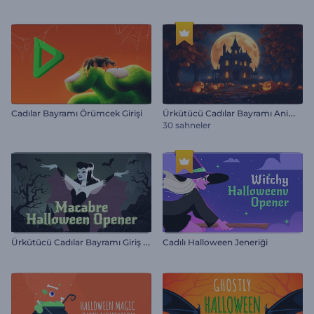
Ü
rkütücü Cadılar Bayramı Animasyonları
Cadılar Bayramı Örümcek Girişi
30 sahneler
Ü
rkütücü Cadılar Bayramı Giriş Videosu
Cadılı Halloween Jeneriği