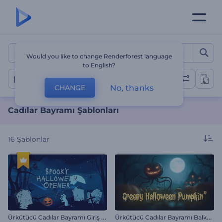
Cadılar Bayramı Şablonları
Would you like to change Renderforest language
to English?
Cadılar Bayramı
No, thanks
CHANGE
Cadılar Bayramı Şablonları
16
Şablonlar
Ü
rkütücü Cadılar Bayramı Giriş Videosu
Ü
rkütücü Cadılar Bayramı Balkabağı Girişi