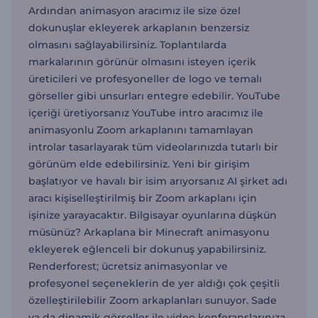
Ardından animasyon aracımız ile size özel
dokunuşlar ekleyerek arkaplanın benzersiz
olmasını sağlayabilirsiniz. Toplantılarda
markalarının görünür olmasını isteyen içerik
üreticileri ve profesyoneller de logo ve temalı
görseller gibi unsurları entegre edebilir. YouTube
içeriği üretiyorsanız YouTube intro aracımız ile
animasyonlu Zoom arkaplanını tamamlayan
introlar tasarlayarak tüm videolarınızda tutarlı bir
görünüm elde edebilirsiniz. Yeni bir girişim
başlatıyor ve havalı bir isim arıyorsanız AI şirket adı
aracı kişiselleştirilmiş bir Zoom arkaplanı için
işinize yarayacaktır. Bilgisayar oyunlarına düşkün
müsünüz? Arkaplana bir Minecraft animasyonu
ekleyerek eğlenceli bir dokunuş yapabilirsiniz.
Renderforest; ücretsiz animasyonlar ve
profesyonel seçeneklerin de yer aldığı çok çeşitli
özelleştirilebilir Zoom arkaplanları sunuyor. Sade
ya da dinamik görseller ile video konferanslarınıza