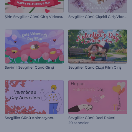
S
evgililer Günü Çiçekli Giriş Videosu
Şirin Sevgililer Günü Giriş Videosu
Sevimli Sevgililer Günü Girişi
Sevgililer Günü Çizgi Film Girişi
Sevgililer Günü Animasyonu
Sevgililer Günü Reel Paketi
20 sahneler