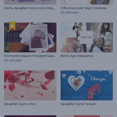
M
utlu Sevgililer Günü Giriş Videosu
Çifte Kumrular Slayt Gösterisi
20 sahneler
R
omantik Akşam Fotoğraf Galerisi
Bizim Aşk Hikayemiz
30 sahneler
Sevgililer Günü Intro
Sevgililer Günü Tavşanı