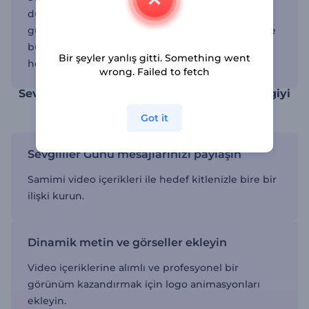
duyurmak için de kullanabilirsiniz. Diğer özel
günler için hazırladığımız şablonları da inceleyi ve
bundan sonraki içerikler için planlama yapmaya
Bir şeyler yanlış gitti. Something went
hemen başlayın.
wrong. Failed to fetch
Sevgililer Günü animasyon videolarıyla sevgiyi
yayın
Got it
Sevgililer Günü mesajlarınızı paylaşın
Samimi video içerikleri ile hedef kitlenizle bire bir
ilişki kurun.
Dinamik metin ve görseller ekleyin
Video içeriklerine alımlı ve profesyonel bir
görünüm kazandırmak için logo animasyonları
ekleyin.