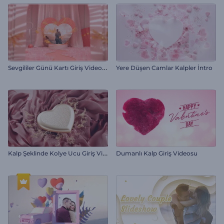
S
evgililer Günü Kartı Giriş Videosu
Yere Düşen Camlar Kalpler İntro
K
alp Şeklinde Kolye Ucu Giriş Videosu
Dumanlı Kalp Giriş Videosu