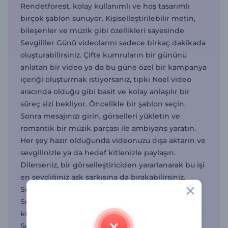
Rendetforest, kolay kullanımlı ve hoş tasarımlı
birçok şablon sunuyor. Kişiselleştirilebilir metin,
bileşenler ve müzik gibi özellikleri sayesinde
Sevgililer Günü videolarını sadece birkaç dakikada
oluşturabilirsiniz. Çifte kumruların bir gününü
anlatan bir video ya da bu güne özel bir kampanya
içeriği oluşturmak istiyorsanız, tıpkı Noel video
aracında olduğu gibi basit ve kolay anlaşılır bir
süreç sizi bekliyor. Öncelikle bir şablon seçin.
Sonra mesajınızı girin, görselleri yükletin ve
romantik bir müzik parçası ile ambiyans yaratın.
Her şey hazır olduğunda videonuzu dışa aktarın ve
sevgilinizle ya da hedef kitlenizle paylaşın.
Dilerseniz, bir görselleştiriciden yararlanarak bu işi
en sevdiğiniz aşk şarkısına da bırakabilirsiniz.
Sevgililer Gününde birbirini kutlayan çiftler ve
Sevgililer Günü kampanyalarını tanıtmak isteyen
küçük işletmeler için bu şablonlar biçilmiş kaftan.
Sevgililer Günü etkinliklerini ya da partilerini