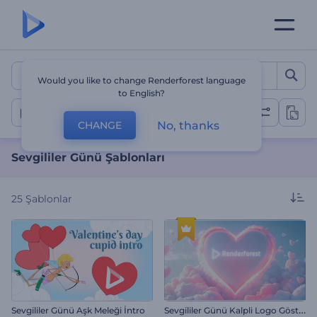
Sevgililer Günü Şablonları
Would you like to change Renderforest language
to English?
Sevgililer Günü
No, thanks
CHANGE
Sevgililer Günü Şablonları
25
Şablonlar
S
evgililer Günü Kalpli Logo Gösterimi
Sevgililer Günü Aşk Meleği İntro