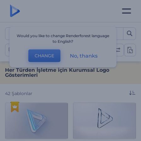
Her Türden İşletme için K
Would you like to change Renderforest language
to English?
Kurumsal Logo Gösterimleri
No, thanks
CHANGE
Her Türden İşletme için Kurumsal Logo
Gösterimleri
42
Şablonlar