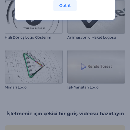
Got it
Hızlı Dönüş Logo Gösterimi
Animasyonlu Maket Logosu
Mimari Logo
Işık Yansıtan Logo
İşletmeniz için çekici bir giriş videosu hazırlayın