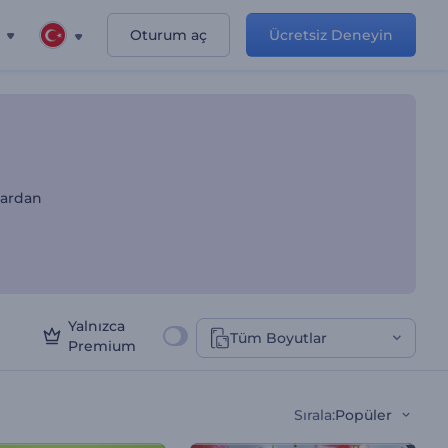
Oturum aç
Ücretsiz Deneyin
nları
nlardan
Yalnızca
Tüm Boyutlar
Premium
Sırala
:
Popüler