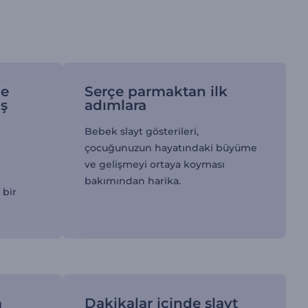
de
Serçe parmaktan ilk
ş
adımlara
Bebek slayt gösterileri,
çocuğunuzun hayatındaki büyüme
ve gelişmeyi ortaya koyması
bakımından harika.
 bir
m
Dakikalar içinde slayt