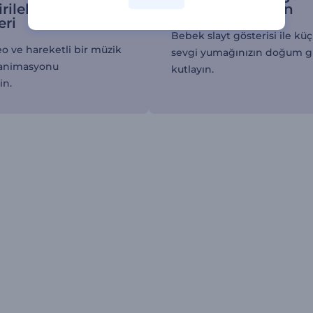
irilebilen slayt
gününü kutlayın
eri
Bebek slayt gösterisi ile kü
o ve hareketli bir müzik
sevgi yumağınızın doğum 
 animasyonu
kutlayın.
in.