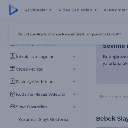
AI Videolar
Video Şablonları
AI Resimler
Sevimli 
Tüm Şablonlar
Would you like to change Renderforest language to English?
Ana Sayfa
Şab
Animasyon Videoları
Sevimli 
İntrolar ve Logolar
Bebeğinizin 
yararlanarak
Video Montajı
Davetiye Videoları
Kutlama Mesajı Videoları
Slayt Gösterileri
Bebek Slay
Kurumsal Slayt Gösterisi