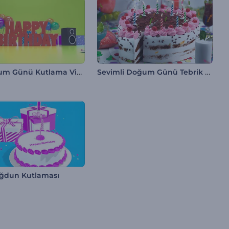
3D Doğum Günü Kutlama Video Kartı
Sevimli Doğum Günü Tebrik Kartı
Doğdun Kutlaması