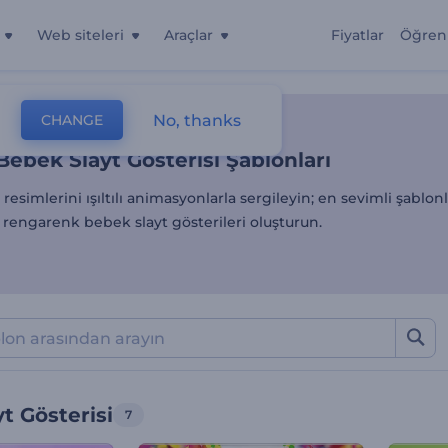
Web siteleri
Araçlar
Fiyatlar
Öğren
Bebek Slayt Gösterisi Şablo
No, thanks
CHANGE
lonlar
Slayt Gösterileri
Bebek Slayt Gösterisi
Bebek Slayt Gösterisi Şablonları
resimlerini ışıltılı animasyonlarla sergileyin; en sevimli şablo
 rengarenk bebek slayt gösterileri oluşturun.
t Gösterisi
7