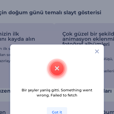
çin doğum günü temalı slayt gösterisi
izin ilk
Çok güzel bir şekil
ını kayda alın
animasyon eklenmi
fotoğraf albümleri
hazırlayın
n ilk senesindeki dönüm
an sımsıcak bir slayt
Bebeğinizin sevimli gülüşü,
zırlayın.
kıkırdaması ve etrafını
keşfetmesine dair görselleri
araya getirin.
Bir şeyler yanlış gitti. Something went
üzenlenebilen doğum günü animasyonları
wrong. Failed to fetch
en
Bebeğinizin doğu
Got it