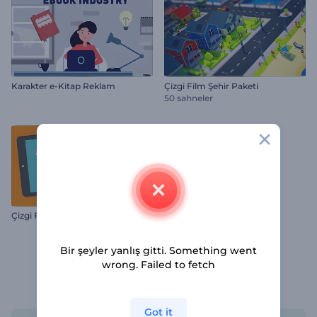
Karakter e-Kitap Reklam
Çizgi Film Şehir Paketi
50 sahneler
Çizgi Film Şirket Tanıtımı
Bir şeyler yanlış gitti. Something went
wrong. Failed to fetch
Renderforest'tan Çizgi Film Şablonları
Got it