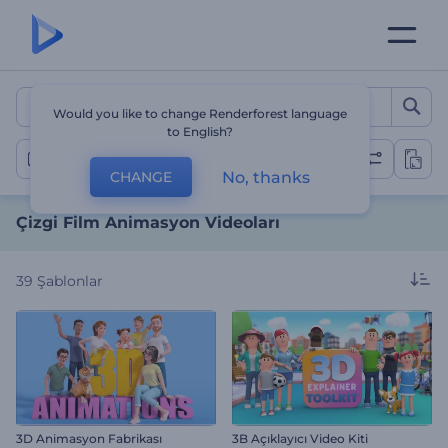
Çizgi Film Animasyon Vide
Would you like to change Renderforest language
to English?
Çizgi Film Videolar
No, thanks
CHANGE
Çizgi Film Animasyon Videoları
39
Şablonlar
3D Animasyon Fabrikası
3B Açıklayıcı Video Kiti