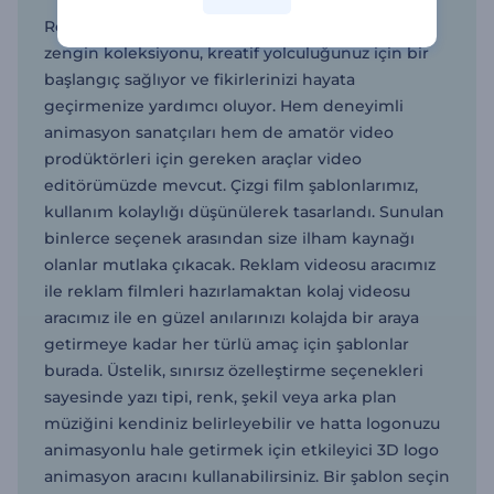
Renderforest'ın çizgi film şablonlarından oluşan
zengin koleksiyonu, kreatif yolculuğunuz için bir
başlangıç sağlıyor ve fikirlerinizi hayata
geçirmenize yardımcı oluyor. Hem deneyimli
animasyon sanatçıları hem de amatör video
prodüktörleri için gereken araçlar video
editörümüzde mevcut. Çizgi film şablonlarımız,
kullanım kolaylığı düşünülerek tasarlandı. Sunulan
binlerce seçenek arasından size ilham kaynağı
olanlar mutlaka çıkacak. Reklam videosu aracımız
ile reklam filmleri hazırlamaktan kolaj videosu
aracımız ile en güzel anılarınızı kolajda bir araya
getirmeye kadar her türlü amaç için şablonlar
burada. Üstelik, sınırsız özelleştirme seçenekleri
sayesinde yazı tipi, renk, şekil veya arka plan
müziğini kendiniz belirleyebilir ve hatta logonuzu
animasyonlu hale getirmek için etkileyici 3D logo
animasyon aracını kullanabilirsiniz. Bir şablon seçin