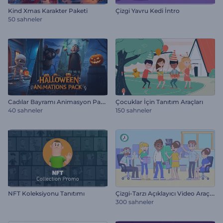
Kind Xmas Karakter Paketi
Çizgi Yavru Kedi İntro
50 sahneler
C
adılar Bayramı Animasyon Paketi
Çocuklar İçin Tanıtım Araçları
40 sahneler
150 sahneler
Ç
izgi-Tarzı Açıklayıcı Video Araçları
NFT Koleksiyonu Tanıtımı
300 sahneler