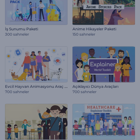
İş Sunumu Paketi
Anime Hikayeler Paketi
300 sahneler
150 sahneler
E
vcil Hayvan Animasyonu Araç Kiti
Açıklayıcı Dünya Araçları
700 sahneler
700 sahneler