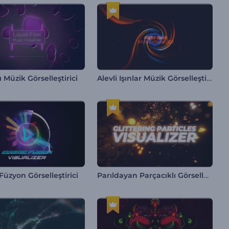
Alevli Işınlar Müzik Görselleştirici
ı Müzik Görselleştirici
Parıldayan Parçacıklı Görselleştirici
üzyon Görselleştirici