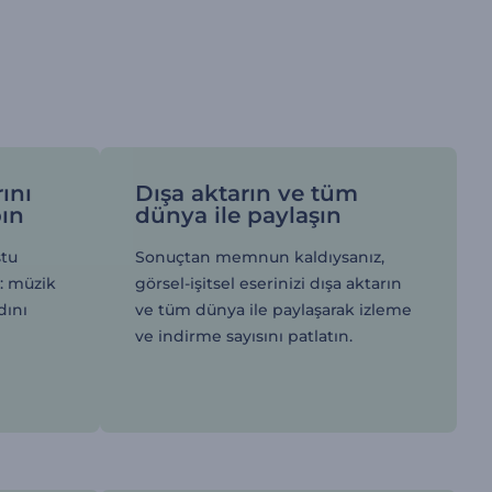
rını
Dışa aktarın ve tüm
pın
dünya ile paylaşın
stu
Sonuçtan memnun kaldıysanız,
n: müzik
görsel-işitsel eserinizi dışa aktarın
dını
ve tüm dünya ile paylaşarak izleme
n
ve indirme sayısını patlatın.