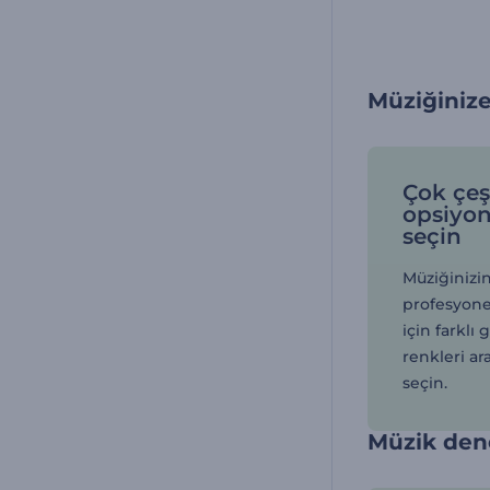
Müziğinize
Çok çeşit
opsiyon
seçin
Müziğinizi
profesyonel
için farklı g
renkleri ar
seçin.
Müzik den