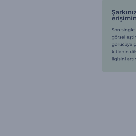
Şarkınız
erişimi
Son single
görselleşt
görücüye çı
kitlenin di
ilgisini artı