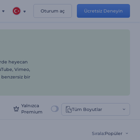
Oturum aç
Ücretsiz Deneyin
lk Adresiniz
lerde heyecan
ouTube, Vimeo,
 benzersiz bir
Yalnızca
Tüm Boyutlar
Premium
Sırala
:
Popüler