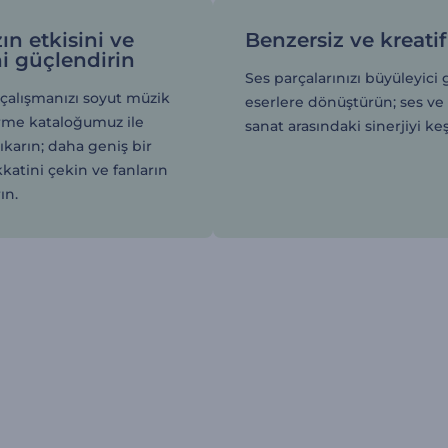
ın etkisini ve
Benzersiz ve kreati
ni güçlendirin
Ses parçalarınızı büyüleyici 
 çalışmanızı soyut müzik
eserlere dönüştürün; ses ve
irme kataloğumuz ile
sanat arasındaki sinerjiyi ke
karın; daha geniş bir
kkatini çekin ve fanların
rın.