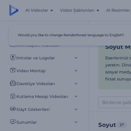
AI Videolar
Video Şablonları
AI Resimler
Soyut Müz
Tüm Şablonlar
Would you like to change Renderforest language to English?
Ana Sayfa
Şab
Animasyon Videoları
Soyut Mü
İntrolar ve Logolar
Eserlerinizi
yaratın. Di
Video Montajı
sosyal medya
fırsat sunuy
Davetiye Videoları
Kutlama Mesajı Videoları
Slayt Gösterileri
Sunumlar
Soyut
27