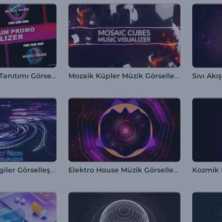
Müzik Albümü Tanıtımı Görselleştirici
Mozaik Küpler Müzik Görselleştirici
Sıvı Akış
Soyut Neon Çizgiler Görselleştirici
Elektro House Müzik Görselleştirici
Kozmik F