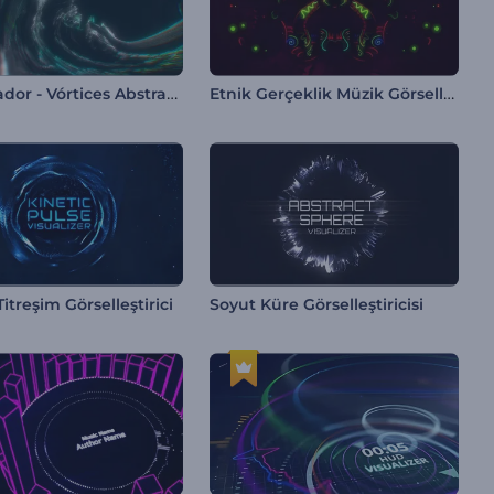
Visualizador - Vórtices Abstractos
Etnik Gerçeklik Müzik Görselleştirici
Titreşim Görselleştirici
Soyut Küre Görselleştiricisi