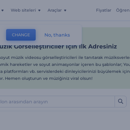
Web siteleri
Araçlar
Fiyatlar
Öğren
ik Görselleştiriciler İçin İ
No, thanks
CHANGE
lonlar
Müzik Görselleştirmeleri
Soyut
zik Görselleştiriciler İçin İlk Adresiniz
 soyut müzik videosu görselleştiricileri ile tanıtarak müziksver
namik hareketler ve soyut animasyonlar içeren bu şablonlar; Y
 platformları vb. servislerdeki dinleyicilerinizi büyülemek için
or. Hemen oluşturun ve müziğiniz viral olsun!