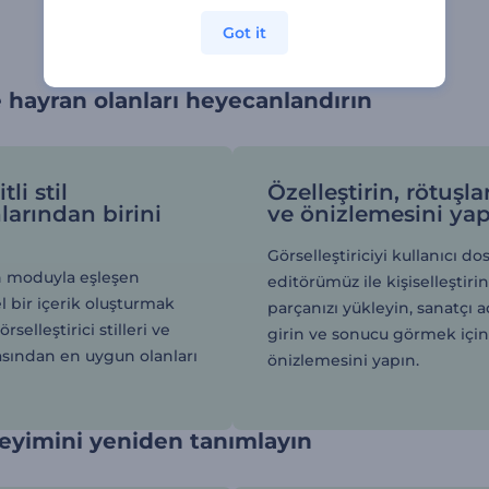
Got it
 hayran olanları heyecanlandırın
li stil
Özelleştirin, rötuşla
larından birini
ve önizlemesini ya
Görselleştiriciyi kullanıcı do
n moduyla eşleşen
editörümüz ile kişiselleştiri
 bir içerik oluşturmak
parçanızı yükleyin, sanatçı a
örselleştirici stilleri ve
girin ve sonucu görmek içi
asından en uygun olanları
önizlemesini yapın.
eyimini yeniden tanımlayın