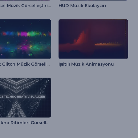
3B Çizgisel Müzik Görselleştirici
HUD Müzik Ekolayzırı
Dinamik Glitch Müzik Görselleştirici
Işıltılı Müzik Animasyonu
Soyut Tekno Ritimleri Görselleştirici