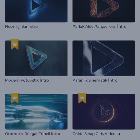
Neon Işınlar İntro
Parlak Alev Parçacıkları İntro
Modern Fütüristik İntro
Karanlık Sinematik İntro
Otomotiv Rüzgar Tüneli İntro
Çölde Serap Giriş Videosu