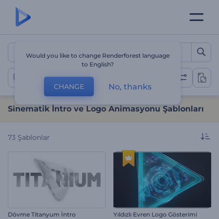
Sinematik İntro ve Logo A
Would you like to change Renderforest language
to English?
Sinematik İntrolar
No, thanks
CHANGE
Sinematik İntro ve Logo Animasyonu Şablonları
73
Şablonlar
Dövme Titanyum İntro
Yıldızlı Evren Logo Gösterimi