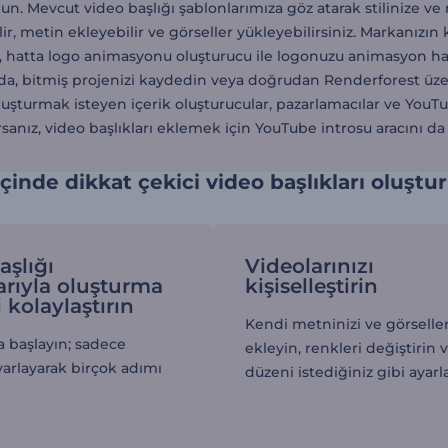
un. Mevcut video başlığı şablonlarımıza göz atarak stilinize v
lir, metin ekleyebilir ve görseller yükleyebilirsiniz. Markanız
 hatta logo animasyonu oluşturucu ile logonuzu animasyon ha
a, bitmiş projenizi kaydedin veya doğrudan Renderforest üzeri
oluşturmak isteyen içerik oluşturucular, pazarlamacılar ve You
sanız, video başlıkları eklemek için YouTube introsu aracını da k
içinde dikkat çekici video başlıkları oluştu
aşlığı
Videolarınızı
arıyla oluşturma
kişiselleştirin
 kolaylaştırın
Kendi metninizi ve görseller
a başlayın; sadece
ekleyin, renkleri değiştirin 
yarlayarak birçok adımı
düzeni istediğiniz gibi ayarl