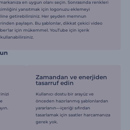
e markanıza en uygun olanı seçin. Sonrasında renkleri
ın kimliğini yansıtmak için logonuzu eklemeyi
line getirebilirsiniz. Her şeyden memnun
nden paylaşın. Bu şablonlar, dikkat çekici video
Tuber'lar için mükemmel. YouTube için içerik
ullanabilirsiniz.
run
Zamandan ve enerjiden
tasarruf edin
inizi
Kullanıcı dostu bir arayüz ve
ve
önceden hazırlanmış şablonlardan
ayın.
yararlanın—içeriği sıfırdan
tasarlamak için saatler harcamanıza
gerek yok.