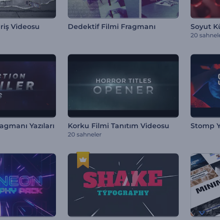
iriş Videosu
Dedektif Filmi Fragmanı
Soyut Kür
20 sahnel
agmanı Yazıları
Korku Filmi Tanıtım Videosu
Stomp Ya
20 sahneler