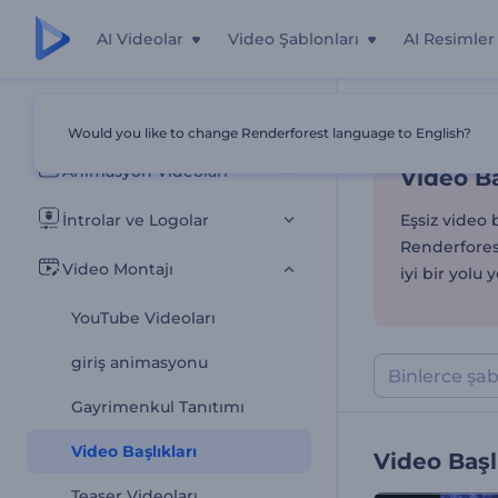
AI Videolar
Video Şablonları
AI Resimler
Video Ba
Tüm Şablonlar
Would you like to change Renderforest language to English?
Ana Sayfa
Şab
Animasyon Videoları
Video Ba
İntrolar ve Logolar
Eşsiz video b
Renderfores
Video Montajı
iyi bir yolu 
YouTube Videoları
giriş animasyonu
Gayrimenkul Tanıtımı
Video Başlıkları
Video Başl
Teaser Videoları