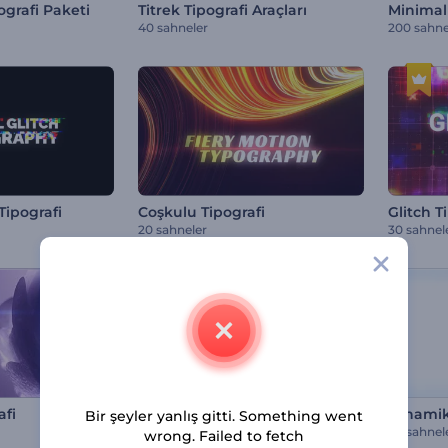
ografi Paketi
Titrek Tipografi Araçları
Minimal 
40 sahneler
200 sahne
Tipografi
Coşkulu Tipografi
Glitch T
20 sahneler
30 sahnel
afi
Parçalanan Cam Başlıklar
Bir şeyler yanlış gitti. Something went
20 sahnel
wrong. Failed to fetch