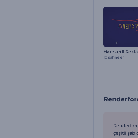
Hareketli Rekl
10 sahneler
Renderfore
Renderfores
çeşitli şab