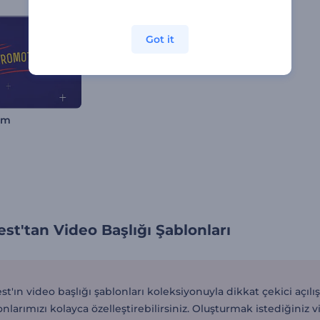
Got it
am
st'tan Video Başlığı Şablonları
t'ın video başlığı şablonları koleksiyonuyla dikkat çekici açılı
lonlarımızı kolayca özelleştirebilirsiniz. Oluşturmak istediğiniz