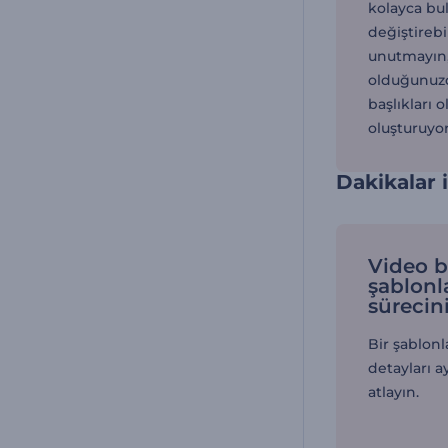
kolayca bul
değiştirebi
unutmayın,
olduğunuzd
başlıkları 
oluşturuyor
Dakikalar 
Video b
şablonl
sürecini
Bir şablonl
detayları a
atlayın.