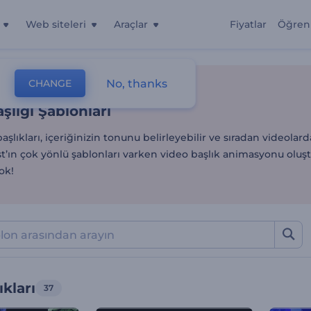
Web siteleri
Araçlar
Fiyatlar
Öğren
şlığı Şablonları
No, thanks
CHANGE
lonlar
Video Montajı
Video Başlıkları
şlığı Şablonları
aşlıkları, içeriğinizin tonunu belirleyebilir ve sıradan videolarda
t’ın çok yönlü şablonları varken video başlık animasyonu olu
yok!
ıkları
37