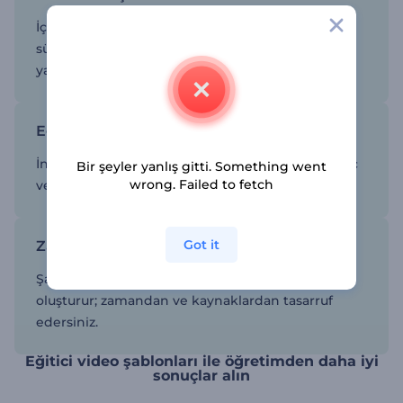
İçerik oluştururken tutarlı olmak, kaliteyi
sürdürmeye ve sonuçları optimize etmeye
yardımcı olur.
Eğitici videolara interaktif unsurlar ekleyin
İnteraktif bileşenler, eğitici videolarını daha ilginç
Bir şeyler yanlış gitti. Something went
wrong. Failed to fetch
ve etkili hale getirir.
Got it
Zamandan ve kaynaklardan tasarruf edin
Şablonları kullanarak videoları dakikalar içinde
oluşturur; zamandan ve kaynaklardan tasarruf
edersiniz.
Eğitici video şablonları ile öğretimden daha iyi
sonuçlar alın