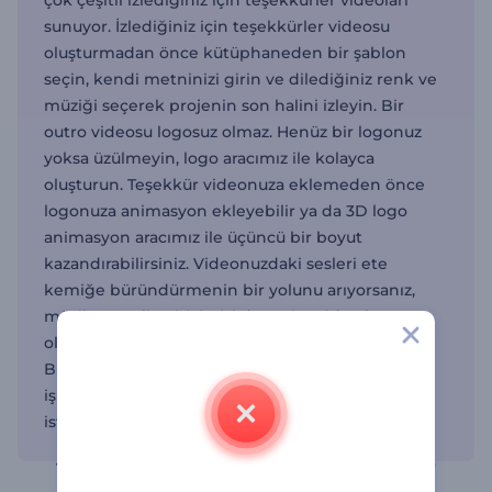
çok çeşitli izlediğiniz için teşekkürler videoları
sunuyor. İzlediğiniz için teşekkürler videosu
oluşturmadan önce kütüphaneden bir şablon
seçin, kendi metninizi girin ve dilediğiniz renk ve
müziği seçerek projenin son halini izleyin. Bir
outro videosu logosuz olmaz. Henüz bir logonuz
yoksa üzülmeyin, logo aracımız ile kolayca
oluşturun. Teşekkür videonuza eklemeden önce
logonuza animasyon ekleyebilir ya da 3D logo
animasyon aracımız ile üçüncü bir boyut
kazandırabilirsiniz. Videonuzdaki sesleri ete
kemiğe büründürmenin bir yolunu arıyorsanız,
müzik görselleştiricimizi deneyin. Video hazır
olduğunda indirin ve projelerinize entegre edin.
Bu şablonlar içerik üreticileri, YouTuberlar,
işletmeler ve videolarını şık bir şekilde bitirmek
isteyenler için.
Videolarınızı "izlediğiniz için teşekkürler"
videosuyla bitirin