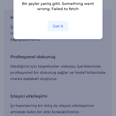
Bir şeyler yanlış gitti. Something went
wrong. Failed to fetch
Marka tutarlılığı
Got it
Şablonları özelleştirerek markanızın tüm
videolarda tutarlı bir görünüme sahip olmasını
sağlayabilirsiniz.
Profesyonel dokunuş
İzlediğiniz için teşekkürler videosu, içeriklerinize
profesyonel bir dokunuş sağlar ve hedef kitlenizde
marka sadakati oluşturur.
İzleyici etkileşimi
İyi hazırlanmış bir bitiş ile izleyici etkileşimini
artırarak kalıcı bir etki bırakabilirsiniz.