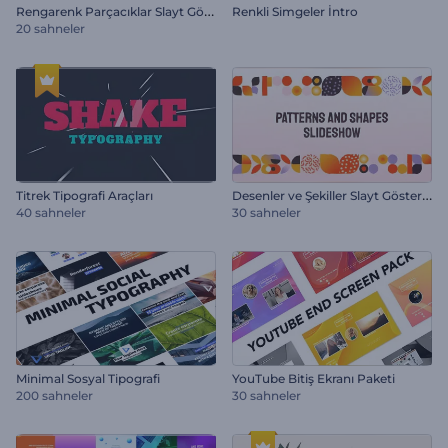
R
engarenk Parçacıklar Slayt Gösterisi
Renkli Simgeler İntro
20 sahneler
D
esenler ve Şekiller Slayt Gösterisi
Titrek Tipografi Araçları
40 sahneler
30 sahneler
Minimal Sosyal Tipografi
YouTube Bitiş Ekranı Paketi
200 sahneler
30 sahneler