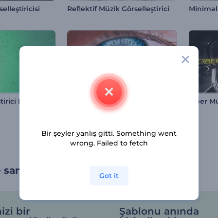
lleştiricisi
Reflektif Müzik Görselleştirici
Minimali
Bakan Göz Müzik Görselleştirici
ştirici Dokunuşu
Siber Mü
Bir şeyler yanlış gitti. Something went
wrong. Failed to fetch
 sanatsal bir dokunuş yapın
Got it
izi bir
Şablonu anında