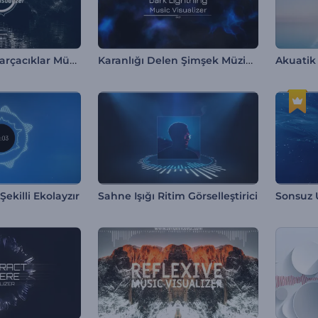
Tempo Tutan Parçacıklar Müzik Görselleştirici
Karanlığı Delen Şimşek Müzik Görselleştirici
Akuatik 
ekilli Ekolayzır
Sahne Işığı Ritim Görselleştirici