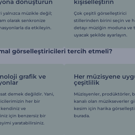
yona dönüştürün
kişiselleştirin
ri yalnızca müzikle değil;
Çok çeşitli görselleştirici
tam olarak senkronize
stillerinden birini seçin ve h
asyonlarla da etkileyin.
detayı müziğin moduna ve 
uyacak şekilde ayarlayın.
al görselleştiricileri tercih etmeli?
noloji grafik ve
Her müzisyene uy
yonlar
çeşitlilik
sat demek değildir. Yani,
Müzisyenler, prodüktörler, b
icilerimizin her bir
kanalı olan müzikseverler gi
e kendiniz ve
kesim için harika görselleştir
iniz için benzersiz bir
burada.
imi yaratabilirsiniz.