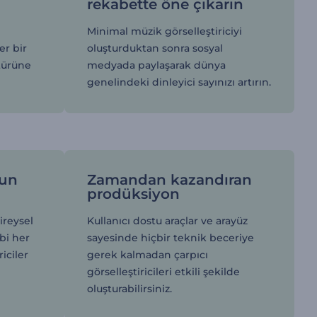
rekabette öne çıkarın
Minimal müzik görselleştiriciyi
er bir
oluşturduktan sonra sosyal
türüne
medyada paylaşarak dünya
genelindeki dinleyici sayınızı artırın.
gun
Zamandan kazandıran
prodüksiyon
ireysel
Kullanıcı dostu araçlar ve arayüz
bi her
sayesinde hiçbir teknik beceriye
iciler
gerek kalmadan çarpıcı
görselleştiricileri etkili şekilde
oluşturabilirsiniz.