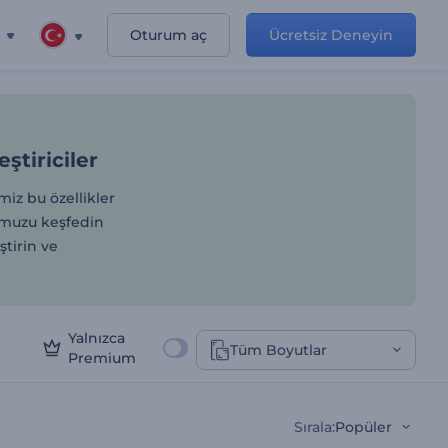
Oturum aç
Ücretsiz Deneyin
Minimal Görselleştiriciler
ştiriciler
imiz bu özellikler
numuzu keşfedin
ştirin ve
Yalnızca
Tüm Boyutlar
Premium
Sırala
:
Popüler