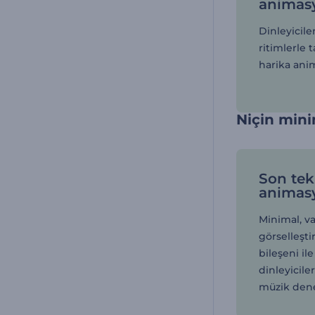
animas
Dinleyicile
ritimlerle 
harika anim
Niçin minim
Son tek
animas
Minimal, va
görselleştir
bileşeni il
dinleyiciler
müzik deney