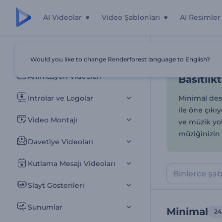
AI Videolar
Video Şablonları
AI Resimler
Basitlik
Tüm Şablonlar
Would you like to change Renderforest language to English?
Ana Sayfa
Şab
Animasyon Videoları
Basitlik
İntrolar ve Logolar
Minimal desen
ile öne çıkı
Video Montajı
ve müzik yol
müziğinizin 
Davetiye Videoları
Kutlama Mesajı Videoları
Slayt Gösterileri
Sunumlar
Minimal
24