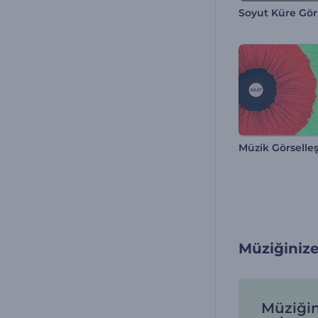
Soyut Küre Görse
Müzik Görselle
Müziğinize
Müziğin