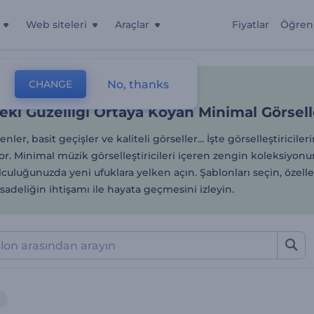
Web siteleri
Araçlar
Fiyatlar
Öğren
teki Güzelliği Ortaya Koyan 
No, thanks
CHANGE
lonlar
Müzik Görselleştirmeleri
Minimal
teki Güzelliği Ortaya Koyan Minimal Görselle
ler, basit geçişler ve kaliteli görseller... İşte görselleştiriciler
yor. Minimal müzik görselleştiricileri içeren zengin koleksiyo
culuğunuzda yeni ufuklara yelken açın. Şablonları seçin, özelle
sadeliğin ihtişamı ile hayata geçmesini izleyin.