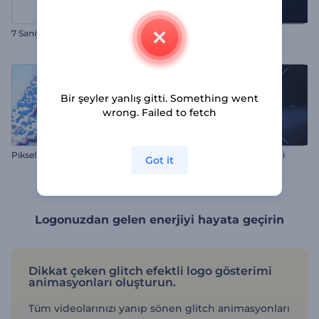
7 Saniyelik versiyon
Glitch Logo
Bir şeyler yanlış gitti. Something went
wrong. Failed to fetch
Pikselleştirilmiş Glitch Logo
Dijital Glitch Logo Gösterimi
Got it
Logonuzdan gelen enerjiyi hayata geçirin
Dikkat çeken glitch efektli logo gösterimi
animasyonları oluşturun.
Tüm videolarınızı yanıp sönen glitch animasyonları