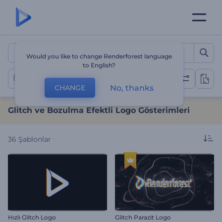
Glitch ve Bozulma Efektli 
Would you like to change Renderforest language
to English?
Glitch Efektli Logo Gösterimleri
No, thanks
CHANGE
Glitch ve Bozulma Efektli Logo Gösterimleri
36
Şablonlar
Hızlı Glitch Logo
Glitch Parazit Logo