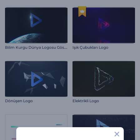
B
ilim Kurgu Dünya Logosu Gösterimi
Işık Çubukları Logo
Dönüşen Logo
Elektrikli Logo