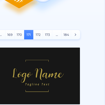
...
169
170
171
172
173
...
184