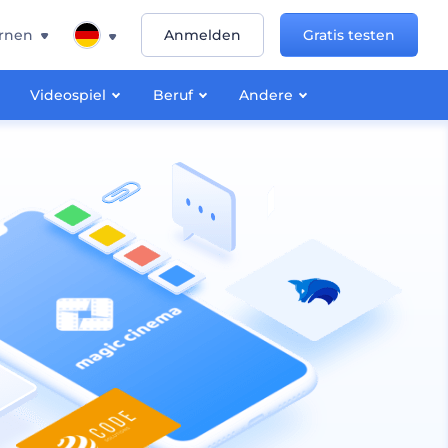
rnen
Anmelden
Gratis testen
Videospiel
Beruf
Andere