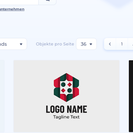
unternehmen
nds
Objekte pro Seite
36
1