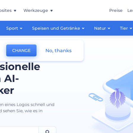
sites
Werkzeuge
Preise
Le
Sport
Speisen und Getränke
Natur
Tier
No, thanks
CHANGE
sionelle
 AI-
ker
en eines Logos schnell und
 sehen Sie, wie es in