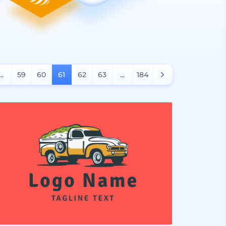
...
59
60
61
62
63
...
184