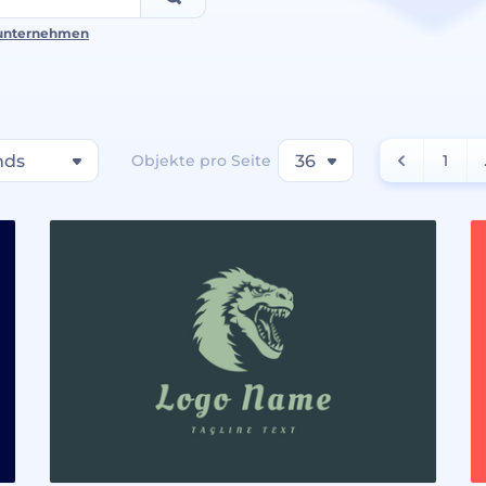
unternehmen
nds
Objekte pro Seite
36
1