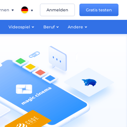
rnen
Anmelden
Gratis testen
Videospiel
Beruf
Andere