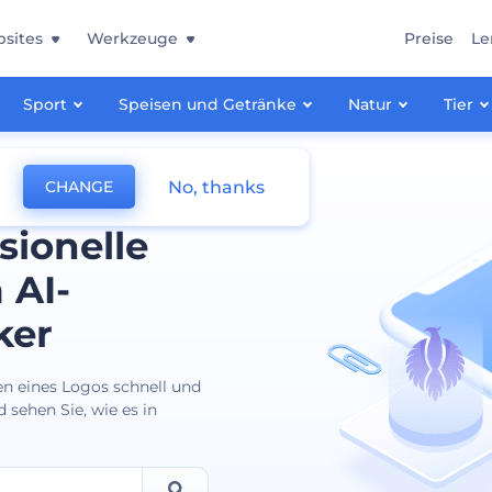
sites
Werkzeuge
Preise
Le
Sport
Speisen und Getränke
Natur
Tier
No, thanks
CHANGE
sionelle
 AI-
ker
en eines Logos schnell und
 sehen Sie, wie es in