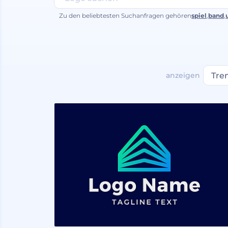
Zu den beliebtesten Suchanfragen gehören
spiel
,
band
,
anzeigen
Tre