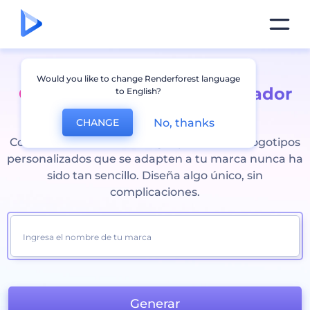
Would you like to change Renderforest language
Crear logo gratis con el creador
to English?
de logos
No, thanks
CHANGE
Con nuestro creador de logotipos, diseñar logotipos
personalizados que se adapten a tu marca nunca ha
sido tan sencillo. Diseña algo único, sin
complicaciones.
Generar