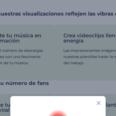
uestras visualizaciones reflejen las vibras
te tu música en
Crea videoclips lle
imación
energía
l número de descargas
Las impresionantes imágen
es con una fascinante
nuestras plantillas harán la
ón de tu música.
del trabajo.
u número de fans
e tu música se
Personaliza la plant
iral
en poco tiempo