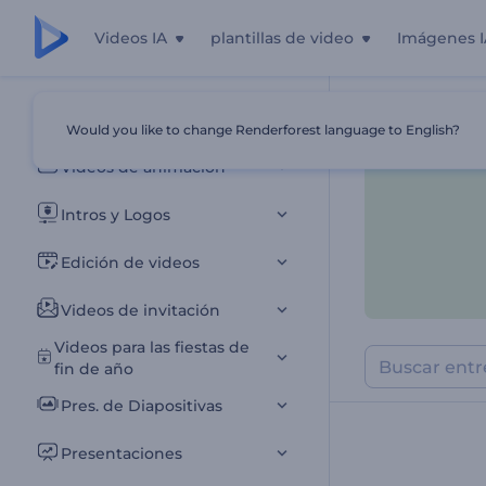
Videos IA
plantillas de video
Imágenes I
Todas las plantillas
Would you like to change Renderforest language to English?
Inicio
Plantill
Videos de animación
Intros y Logos
Edición de videos
Videos de invitación
Videos para las fiestas de
fin de año
Pres. de Diapositivas
Presentaciones