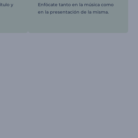
tulo y
Enfócate tanto en la música como
en la presentación de la misma.