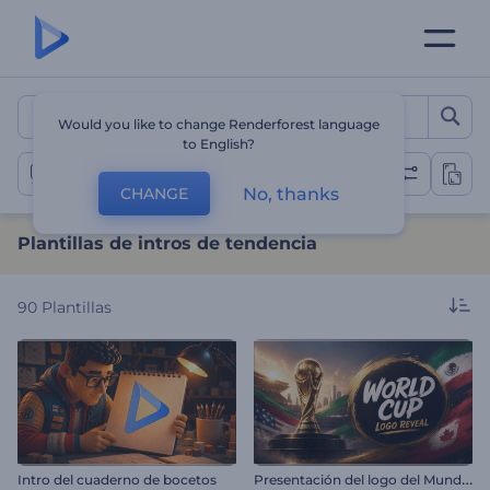
Plantillas de intros de ten
Would you like to change Renderforest language
to English?
Intros de tendencia
No, thanks
CHANGE
Plantillas de intros de tendencia
90
Plantillas
P
resentación del logo del Mundial
Intro del cuaderno de bocetos