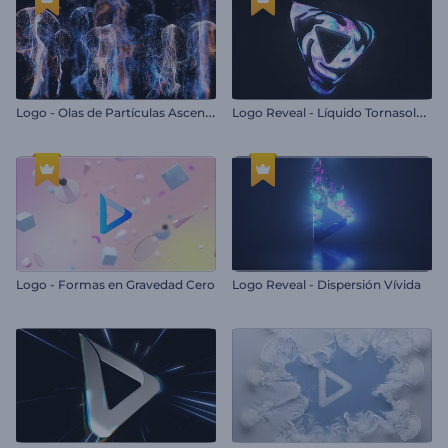
L
ogo - Olas de Partículas Ascendentes
L
ogo Reveal - Líquido Tornasolado
Logo - Formas en Gravedad Cero
Logo Reveal - Dispersión Vívida