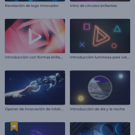
Revelación de logo innovador
Intro de círculos brillantes
I
ntroducción con formas brillantes
I
ntroducción luminosa para videojuegos
O
pener de innovación de Inteligencia Artificial
Introducción de día y la noche