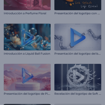
P
resentación del logotipo con efecto de salpicadura de tinta
Introducción a Perfume Floral
P
resentación del logotipo del brazo robótico
Introducción a Liquid Ball Fusion
P
resentación del logotipo de Pink Valley
R
evelación del logotipo de Soft Feathers