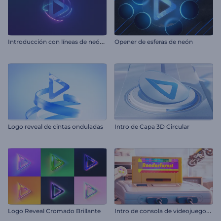
I
ntroducción con líneas de neón giratorias
Opener de esferas de neón
Logo reveal de cintas onduladas
Intro de Capa 3D Circular
I
ntro de consola de videojuegos retro
Logo Reveal Cromado Brillante