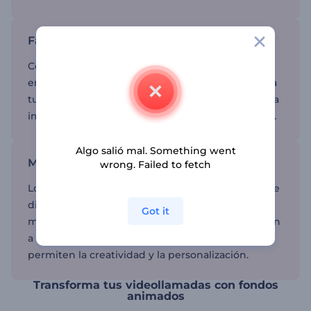
Fáciles de usar
Configurar un fondo para Zoom es sencillo. Elige
entre una variedad de plantillas que se adapten a
tu estilo o propósito, súbelas a Zoom y comienza a
impresionar a tu audiencia con visuales vibrantes.
Algo salió mal. Something went
Mejora el nivel de tus videollamadas
wrong. Failed to fetch
Los fondos animados para Zoom añaden un toque
dinámico a tus reuniones virtuales, haciéndolas
Got it
más atractivas y visualmente interesantes. Ayudan
a mantener el profesionalismo al tiempo que
permiten la creatividad y la personalización.
Transforma tus videollamadas con fondos
animados