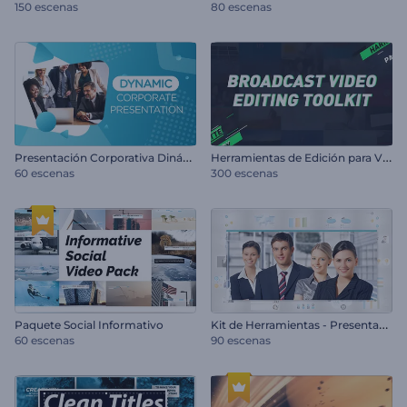
150 escenas
80 escenas
P
resentación Corporativa Dinámica
H
erramientas de Edición para Videos Broadcast
60 escenas
300 escenas
K
it de Herramientas - Presentación de Empresa
Paquete Social Informativo
60 escenas
90 escenas