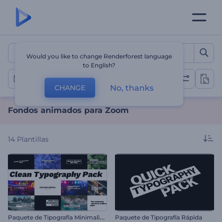
Fondos animados para Z
Would you like to change Renderforest language
to English?
Videos de fondos para Zoom
No, thanks
CHANGE
Fondos animados para Zoom
14
Plantillas
P
aquete de Tipografía Minimalista
Paquete de Tipografía Rápida