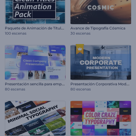
P
aquete de Animación de Títulos Minimalistas
Avance de Tipografía Cósmica
100 escenas
30 escenas
P
resentación sencilla para empresas
P
resentación Corporativa Moderna
80 escenas
80 escenas