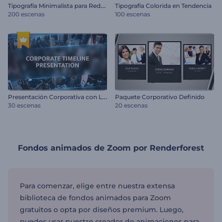
T
ipografía Minimalista para Redes Sociales
Tipografía Colorida en Tendencia
200 escenas
100 escenas
P
resentación Corporativa con Línea de Tiempo
Paquete Corporativo Definido
30 escenas
20 escenas
Fondos animados de Zoom por Renderforest
Para comenzar, elige entre nuestra extensa
biblioteca de fondos animados para Zoom
gratuitos o opta por diseños premium. Luego,
puedes usar nuestro creador de animaciones para