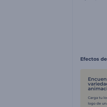
Efectos de
Encuent
varieda
animaci
Carga tu l
logo de un