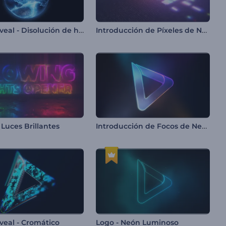
Logo Reveal - Disolución de hielo
Introducción de Píxeles de Neón
Introducción de Focos de Neón
 Luces Brillantes
veal - Cromático
Logo - Neón Luminoso