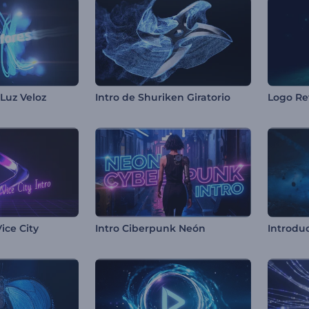
Luz Veloz
Intro de Shuriken Giratorio
Logo Re
ice City
Intro Ciberpunk Neón