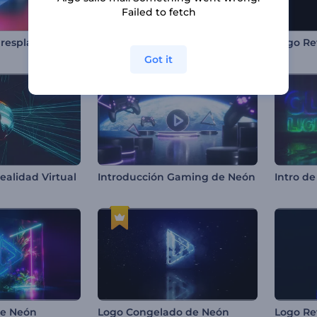
Failed to fetch
Logo con luces resplandecientes
Opener de Agua Cristalina
Got it
ealidad Virtual
Introducción Gaming de Neón
Intro de
de Neón
Logo Congelado de Neón
Logo Re