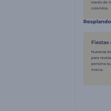
través de 
coloridos.
Resplandor
Fiestas
Nuestras b
para revela
persona qu
marca.