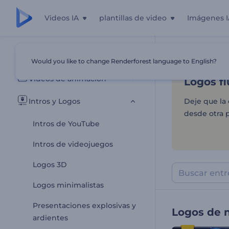
Videos IA
plantillas de video
Imágenes I
Logos fl
Todas las plantillas
Would you like to change Renderforest language to English?
Inicio
Plantill
Videos de animación
Logos f
Intros y Logos
Deje que la 
desde otra 
Intros de YouTube
Intros de videojuegos
Logos 3D
Logos minimalistas
Presentaciones explosivas y
Logos de 
ardientes