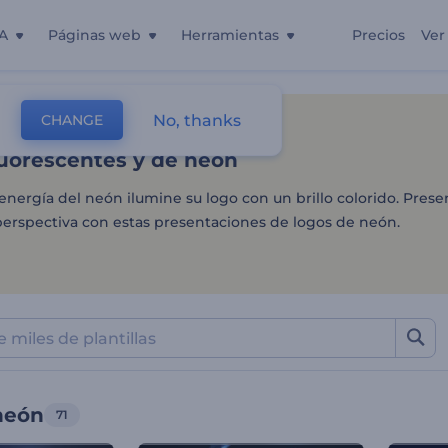
A
Páginas web
Herramientas
Precios
Ver
uorescentes y de neón
No, thanks
CHANGE
as
Intros Y Logos
Logos De Neón
luorescentes y de neón
energía del neón ilumine su logo con un brillo colorido. Pres
perspectiva con estas presentaciones de logos de neón.
neón
71