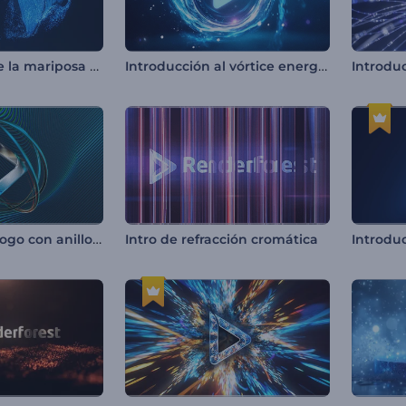
Introducción de la mariposa brillante
Introducción al vórtice energético
Introdu
Revelación de logo con anillos giratorios
Intro de refracción cromática
Introduc