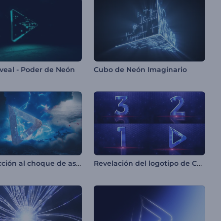
veal - Poder de Neón
Cubo de Neón Imaginario
Introducción al choque de asteroides
Revelación del logotipo de Countdown