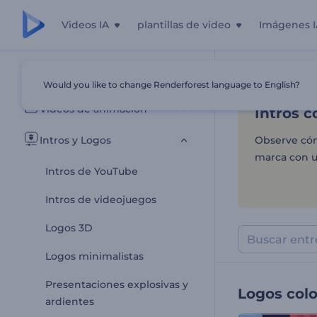
Videos IA
plantillas de video
Imágenes I
Intros c
Todas las plantillas
Would you like to change Renderforest language to English?
Inicio
Plantill
Videos de animación
Intros c
Intros y Logos
Observe cómo
marca con u
Intros de YouTube
Intros de videojuegos
Logos 3D
Logos minimalistas
Presentaciones explosivas y
Logos colo
ardientes