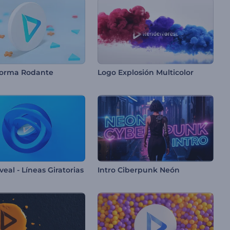
Forma Rodante
Logo Explosión Multicolor
eal - Líneas Giratorias
Intro Ciberpunk Neón