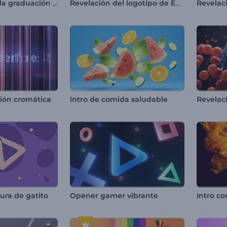
Introducción a la graduación de Chick
Revelación del logotipo de Educación
ción cromática
Intro de comida saludable
tura de gatito
Opener gamer vibrante