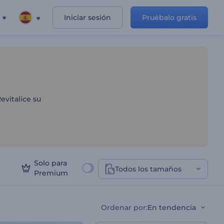
Iniciar sesión
Pruébalo gratis
logos
evitalice su
Solo para
Todos los tamaños
Premium
Ordenar por
:
En tendencia