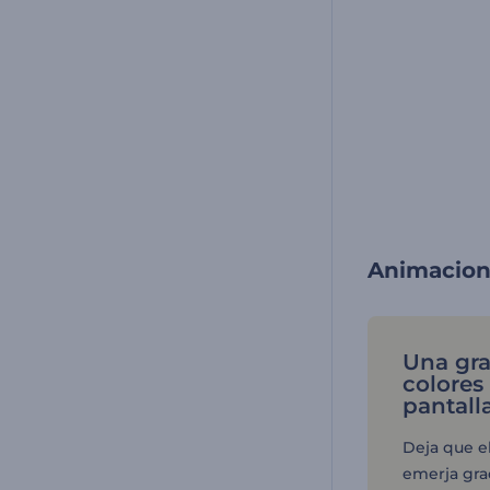
Animacione
Una gra
colores
pantall
Deja que e
emerja gr