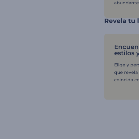
abundante 
Revela tu 
Encuen
estilos 
Elige y pe
que revela
coincida co