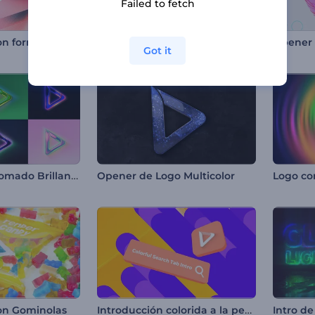
Failed to fetch
Introducción con formas brillantes
Introducción de día y la noche
Opener 
Got it
Logo Reveal Cromado Brillante
Opener de Logo Multicolor
Introducción colorida a la pestaña de búsqueda
on Gominolas
Intro de