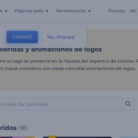
A
Páginas web
Herramientas
Precios
Ver
oloridas y animaciones de 
No, thanks
CHANGE
as
Intros Y Logos
Logos Coloridos
oloridas y animaciones de logos
 su logo se presenta en la riqueza del espectro de colores. R
n toque cromático con estas coloridas animaciones de logos.
ridos
121