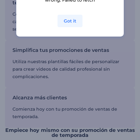
wrong. Failed to fetch
temporada
Convierte espectadores creando videos que
Got it
captan la atención y resaltan tus productos y
servicios.
Simplifica tus promociones de ventas
Utiliza nuestras plantillas fáciles de personalizar
para crear videos de calidad profesional sin
complicaciones.
Alcanza más clientes
Comienza hoy con tu promoción de ventas de
temporada.
Empiece hoy mismo con su promoción de ventas
de temporada