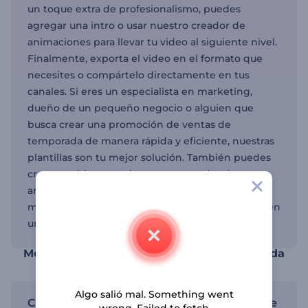
un toque extra de profesionalismo, puedes
agregar una intro o usar nuestro creador de
animaciones para llevar tu video al siguiente nivel.
Finalmente, exporta el video en el formato que
necesites o compártelo directamente en tus
canales. Si eres un especialista en marketing,
dueño de un pequeño negocio o alguien que
busca crear una promoción de ventas de
temporada de manera rápida y eficiente, nuestras
plantillas son tu mejor solución. También puedes
crear un video usando nuestro creador de
anuncios de video de forma gratuita para
maximizar tu alcance y conectar con audiencias en
una escala aún mayor.
Mejora tu estrategia de ventas de temporada
Algo salió mal. Something went
Crea videos llamativos para promociones de