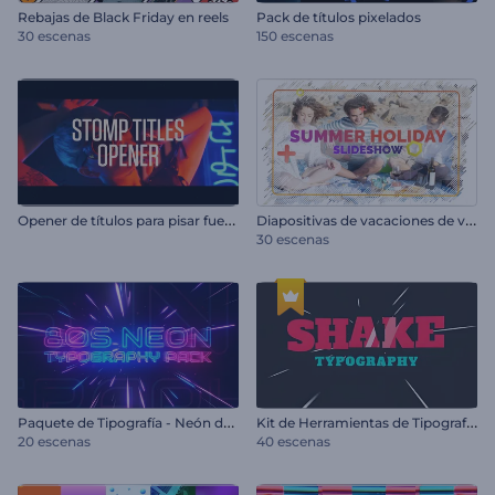
Rebajas de Black Friday en reels
Pack de títulos pixelados
30 escenas
150 escenas
O
pener de títulos para pisar fuerte
D
iapositivas de vacaciones de verano
30 escenas
P
aquete de Tipografía - Neón de los 80
K
it de Herramientas de Tipografía Movediza
20 escenas
40 escenas