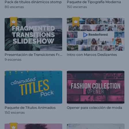
Pack de títulos dinámicos stomp
Paquete de Tipografía Moderna
80 escenas
150 escenas
P
resentación de Transiciones Fragmentadas
Intro con Marcos Deslizantes
9 escenas
Paquete de Títulos Animados
Opener para colección de moda
150 escenas