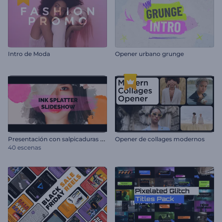
Intro de Moda
Opener urbano grunge
P
resentación con salpicaduras de tinta
Opener de collages modernos
40 escenas