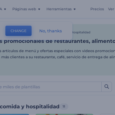
A
Páginas web
Herramientas
Precios
Ver
as promocionales de restaur
No, thanks
CHANGE
as
Videos De Animación
Videos De Comida Y Hospitalidad
as promocionales de restaurantes, alimento
s artículos de menú y ofertas especiales con videos promocion
a más clientes a su restaurante, café, servicio de entrega de al
comida y hospitalidad
11