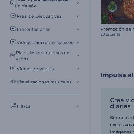
Videos para las fiestas de
fin de año
Pres. de Diapositivas
Presentaciones
20 escenas
Videos para redes sociales
Plantillas de anuncios en
video
Videos de ventas
Impulsa e
Visualizaciones musicales
Crea vi
diarias
Filtros
Comparte l
exclusivos 
imágenes 