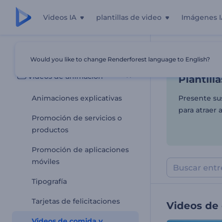
Videos IA
plantillas de video
Imágenes I
Plantill
Todas las plantillas
Would you like to change Renderforest language to English?
Inicio
Plantill
Videos de animación
Plantill
Animaciones explicativas
Presente su
para atraer 
Promoción de servicios o
productos
Promoción de aplicaciones
móviles
Tipografía
Tarjetas de felicitaciones
Videos de 
Videos de comida y