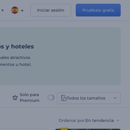
Iniciar sesión
Pruébalo gratis
antes, alimentos y hoteles
s y hoteles
ales atractivos
imentos u hotel.
Solo para
Todos los tamaños
Premium
Ordenar por
:
En tendencia