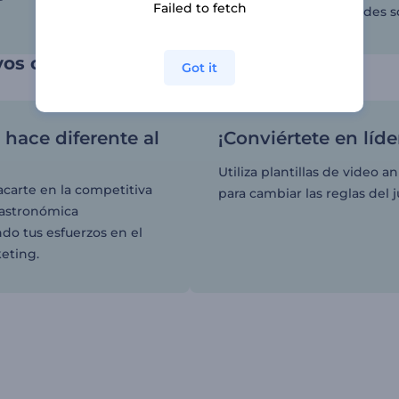
Failed to fetch
todos los días en las redes s
os clientes
Got it
 hace diferente al
¡Conviértete en líde
Utiliza plantillas de video 
acarte en la competitiva
para cambiar las reglas del 
gastronómica
do tus esfuerzos en el
eting.