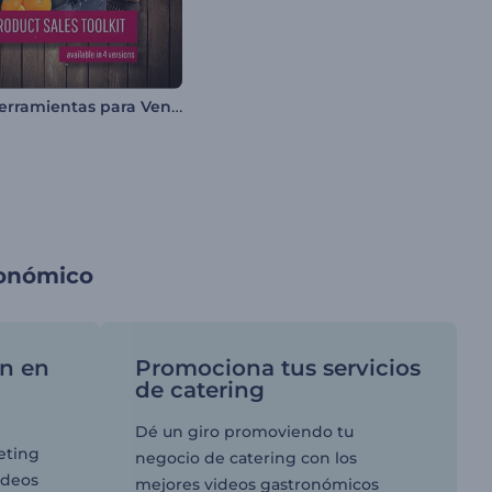
Kit de Herramientas para Venta de Productos
ronómico
ón en
Promociona tus servicios
de catering
Dé un giro promoviendo tu
eting
negocio de catering con los
ideos
mejores videos gastronómicos