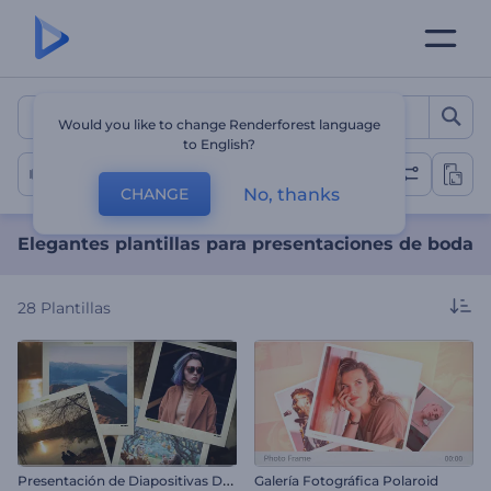
Elegantes plantillas para 
Would you like to change Renderforest language
to English?
Presentación de diapositivas de boda
No, thanks
CHANGE
Elegantes plantillas para presentaciones de boda
28
Plantillas
P
resentación de Diapositivas Deslizantes
Galería Fotográfica Polaroid