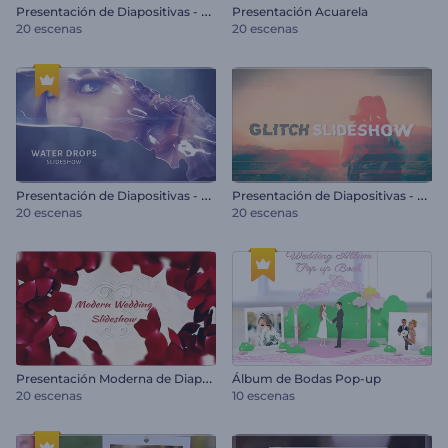
P
resentación de Diapositivas - Pareja Adorable
Presentación Acuarela
20 escenas
20 escenas
P
resentación de Diapositivas - Gotas de Agua
P
resentación de Diapositivas - Glitch
20 escenas
20 escenas
P
resentación Moderna de Diapositivas de Boda
Álbum de Bodas Pop-up
20 escenas
10 escenas