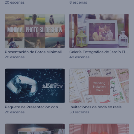
20 escenas
8 escenas
P
resentación de Fotos Minimalista
G
alería Fotográfica de Jardín Floral
20 escenas
40 escenas
P
aquete de Presentación con Diamantes
Invitaciones de boda en reels
20 escenas
50 escenas