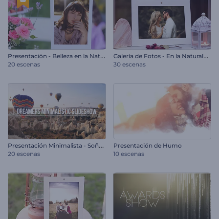
P
resentación - Belleza en la Naturaleza
G
alería de Fotos - En la Naturaleza
20 escenas
30 escenas
P
resentación Minimalista - Soñadores
Presentación de Humo
20 escenas
10 escenas