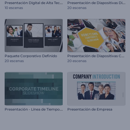
P
resentación Digital de Alta Tecnología
P
resentación de Diapositivas Digital Corporativa
10 escenas
20 escenas
P
resentación de Diapositivas Corporativa - Panal
Paquete Corporativo Definido
20 escenas
20 escenas
P
resentación - Línea de Tiempo Corporativa
Presentación de Empresa