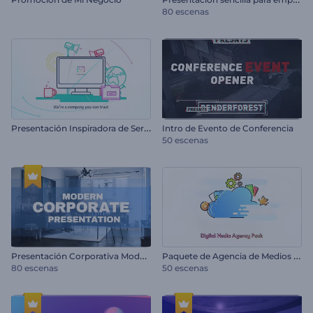
80 escenas
P
resentación Inspiradora de Servicio o Empresa
Intro de Evento de Conferencia
50 escenas
P
resentación Corporativa Moderna
P
aquete de Agencia de Medios Digitales
80 escenas
50 escenas