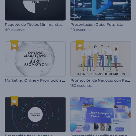
Paquete de Títulos Minimalistas
Presentación Cubo Futurista
40 escenas
20 escenas
M
arketing Online y Promoción SEO
P
romoción de Negocio con Personajes
150 escenas
P
resentación sencilla para empresas
Promoción de Mi Negocio