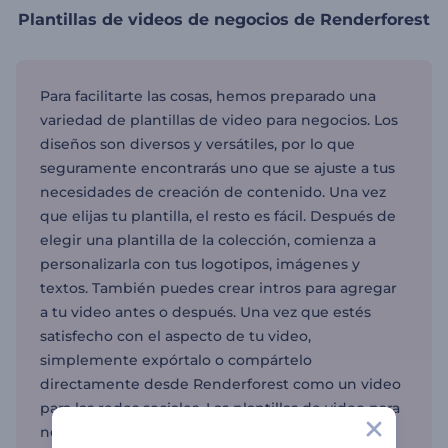
Plantillas de videos de negocios de Renderforest
Para facilitarte las cosas, hemos preparado una
variedad de plantillas de video para negocios. Los
diseños son diversos y versátiles, por lo que
seguramente encontrarás uno que se ajuste a tus
necesidades de creación de contenido. Una vez
que elijas tu plantilla, el resto es fácil. Después de
elegir una plantilla de la colección, comienza a
personalizarla con tus logotipos, imágenes y
textos. También puedes crear intros para agregar
a tu video antes o después. Una vez que estés
satisfecho con el aspecto de tu video,
simplemente expórtalo o compártelo
directamente desde Renderforest como un video
para las redes sociales. Las plantillas de video para
negocios son ideales para pequeñas empresas,