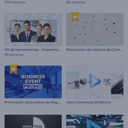
300 escenas
60 escenas
K
it de Herramientas - Presentación de Empresa
P
romoción de Historia de Compañía
90 escenas
P
romoción de Eventos de Negocio
Intro Comercial Dinámica