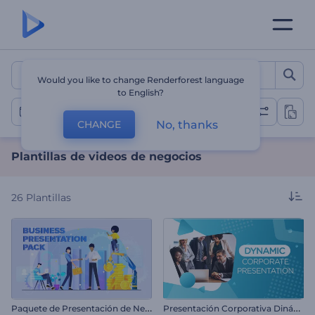
Plantillas de videos de ne
Would you like to change Renderforest language
to English?
Videos de negocios
No, thanks
CHANGE
Plantillas de videos de negocios
26
Plantillas
P
aquete de Presentación de Negocio
P
resentación Corporativa Dinámica