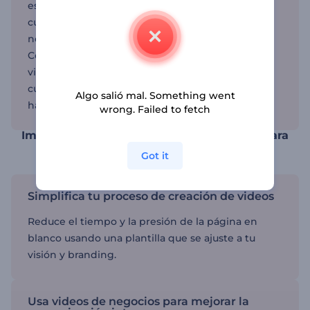
especialistas de marketing, emprendedores y
cualquier persona que busque crear videos de
negocios que impresionen a los espectadores.
Con herramientas como nuestro creador de
videos animados, Renderforest te permite crear
cualquier cosa, desde tutoriales empresariales
Algo salió mal. Something went
hasta videos explicativos.
wrong. Failed to fetch
Impulsa tu marca con plantillas de video para
negocios
Got it
Simplifica tu proceso de creación de videos
Reduce el tiempo y la presión de la página en
blanco usando una plantilla que se ajuste a tu
visión y branding.
Usa videos de negocios para mejorar la