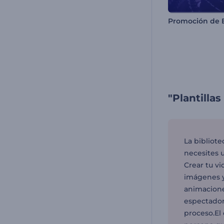
"Plantilla
La bibliote
necesites 
Crear tu vi
imágenes y 
animacione
espectadore
proceso.El