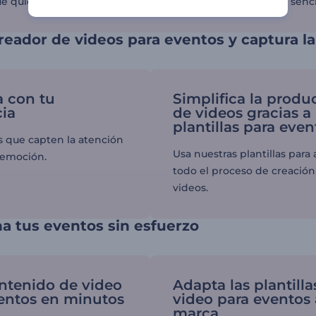
e quiera crear contenido para eventos de forma rápida y sencil
 creador de videos para eventos y captura l
 con tu
Simplifica la produ
ia
de videos gracias a 
plantillas para even
s que capten la atención
Usa nuestras plantillas para 
 emoción.
todo el proceso de creación
videos.
a tus eventos sin esfuerzo
ntenido de video
Adapta las plantilla
entos en minutos
video para eventos 
marca