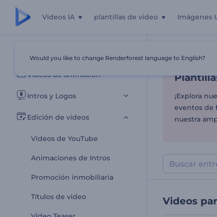
Videos IA
plantillas de video
Imágenes I
Plantill
Todas las plantillas
Would you like to change Renderforest language to English?
Inicio
Plantill
Videos de animación
Plantill
Intros y Logos
¡Explora nue
eventos de f
Edición de videos
nuestra ampl
Videos de YouTube
Animaciones de Intros
Promoción inmobiliaria
Títulos de video
Videos pa
Video Teaser