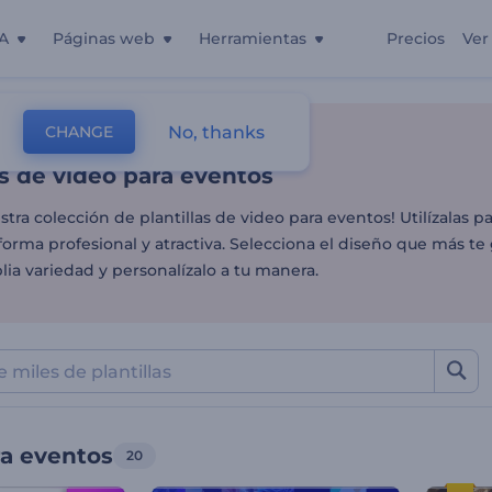
A
Páginas web
Herramientas
Precios
Ver
as de video para eventos
No, thanks
CHANGE
as
Edición De Videos
Videos Para Eventos
as de video para eventos
stra colección de plantillas de video para eventos! Utilízalas p
orma profesional y atractiva. Selecciona el diseño que más te
ia variedad y personalízalo a tu manera.
ra eventos
20