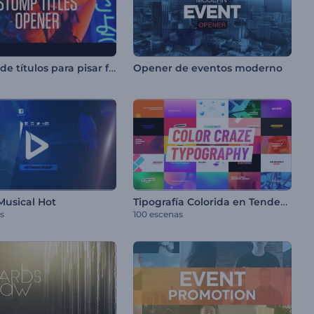
Opener de títulos para pisar fuerte
Opener de eventos moderno
Tipografía Colorida en Tendencia
Musical Hot
s
100 escenas