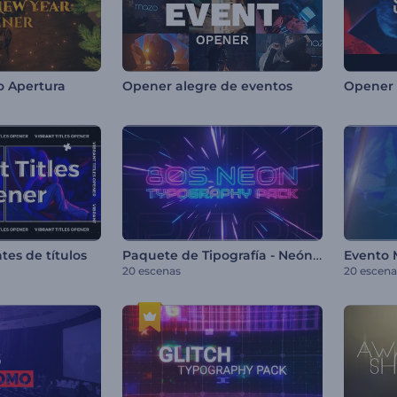
o Apertura
Opener alegre de eventos
Paquete de Tipografía - Neón de los 80
tes de títulos
Evento 
20 escenas
20 escena