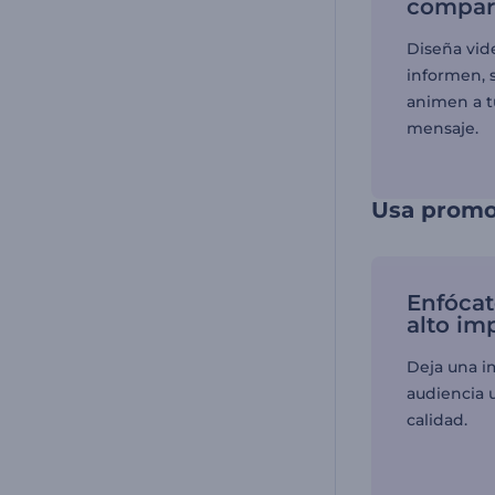
compart
Diseña vid
informen, 
animen a tu
mensaje.
Usa promo
Enfócat
alto im
Deja una i
audiencia u
calidad.