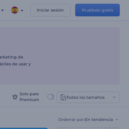
Iniciar sesión
Pruébalo gratis
as
arketing de
ciles de usar y
Solo para
Todos los tamaños
Premium
Ordenar por
:
En tendencia