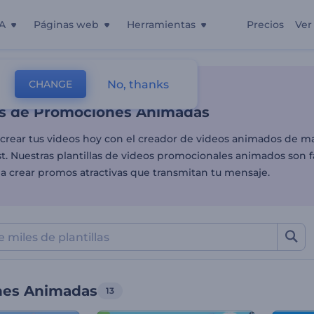
A
Páginas web
Herramientas
Precios
Ver
las de Promociones Animad
No, thanks
CHANGE
as
Videos De Ventas
Promociones Animadas
las de Promociones Animadas
crear tus videos hoy con el creador de videos animados de m
. Nuestras plantillas de videos promocionales animados son fá
 a crear promos atractivas que transmitan tu mensaje.
nes Animadas
13