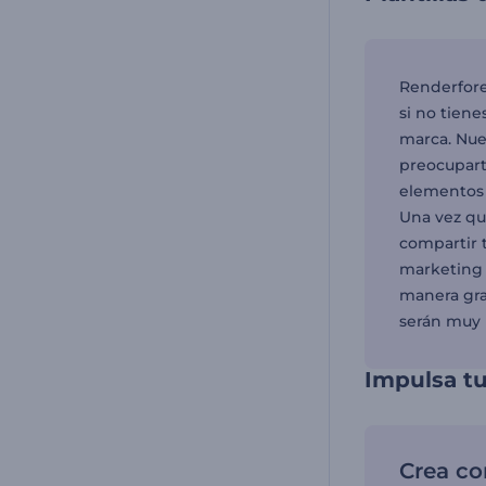
Renderfores
si no tiene
marca. Nue
preocupart
elementos 
Una vez qu
compartir 
marketing 
manera grat
serán muy ú
Impulsa t
Crea co