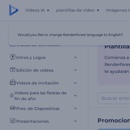
Videos IA
plantillas de video
Imágenes I
Plantil
Todas las plantillas
Would you like to change Renderforest language to English?
Inicio
Plantill
Videos de animación
Plantil
Intros y Logos
Comienza a 
Renderforest
Edición de videos
te ayudarán
Videos de invitación
Videos para las fiestas de
fin de año
Pres. de Diapositivas
Promocio
Presentaciones