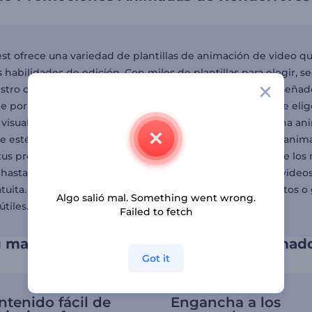
t ofrece una variedad de plantillas de animación de video que 
s habilidades de edición. Con miles de plantillas para elegir, s
stro creador de videos promocionales animados está diseñado p
e por los aspectos técnicos. Para comenzar, simplemente elige 
visuales y elementos de marca. Incluso puedes incluir una ani
e estés satisfecho con tu contenido, nuestro creador de anim
tus promociones animadas con tu audiencia y disfrutar de los r
hasta pequeños empresarios, puede usar el creador de vide
uita. Y si planeas promocionar tus productos usando datos o gr
Algo salió mal. Something went wrong.
tiles.
Failed to fetch
u marca con un video promocional animad
Got it
ntenido fácil de
Engancha a los