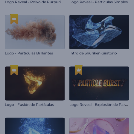
L
ogo Reveal - Polvo de Purpurina
Logo Reveal - Particulas Simples
Logo - Partículas Brillantes
Intro de Shuriken Giratorio
L
ogo Reveal - Explosión de Partículas
Logo - Fusión de Partículas