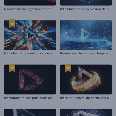
R
evelación de logotipo con ondas de partículas
I
ntroducción de explosión de partículas radiantes
I
ntroducción de remolino de partículas brillantes
R
evelación de logo con fragmentos de hielo
I
ntroducción con partículas de llama brillante
I
ntro con espiral de partículas brillantes