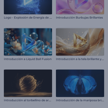
L
ogo - Explosión de Energía de Partículas
Introducción Burbujas Brillantes
I
ntroducción a la tela brillante y fluida
Introducción a Liquid Ball Fusion
I
ntroducción al torbellino de arena
I
ntroducción de la mariposa brillante