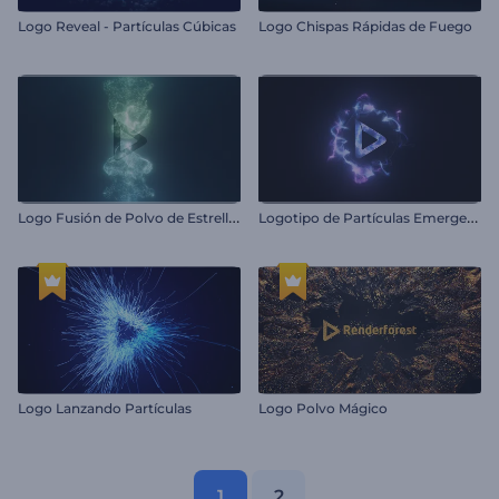
Logo Reveal - Partículas Cúbicas
Logo Chispas Rápidas de Fuego
L
ogo Fusión de Polvo de Estrellas
L
ogotipo de Partículas Emergentes
Logo Lanzando Partículas
Logo Polvo Mágico
1
2