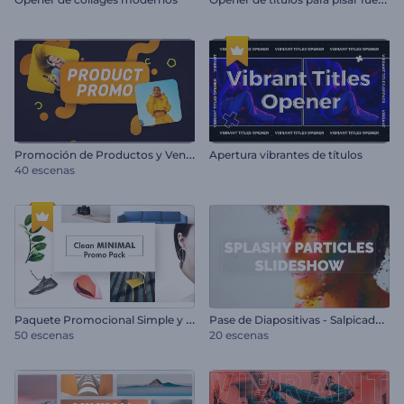
P
romoción de Productos y Ventas al por Menor
Apertura vibrantes de títulos
40 escenas
P
aquete Promocional Simple y Minimalista
P
ase de Diapositivas - Salpicadura de Partículas
50 escenas
20 escenas