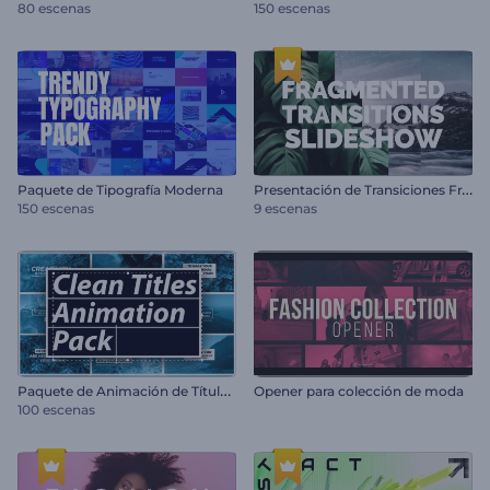
80 escenas
150 escenas
P
resentación de Transiciones Fragmentadas
Paquete de Tipografía Moderna
150 escenas
9 escenas
P
aquete de Animación de Títulos Minimalistas
Opener para colección de moda
100 escenas