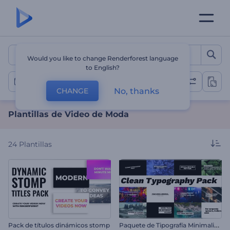
Plantillas de Video de Mo
Would you like to change Renderforest language
to English?
Videos de Moda
No, thanks
CHANGE
Plantillas de Video de Moda
24
Plantillas
P
aquete de Tipografía Minimalista
Pack de títulos dinámicos stomp