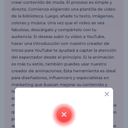
crear contenido de moda. El proceso es simple y
directo. Comienza eligiendo una plantilla de video
de la biblioteca. Luego, añade tu texto, imágenes,
colores y música. Una vez que el video se vea
fabuloso, descárgalo y compártelo con tu
audiencia. Si deseas subir tu video a YouTube,
hacer una introducción con nuestro creador de
intros para YouTube te ayudará a captar la atención
del espectador desde el principio. Si la animación
es más tu estilo, también puedes usar nuestro
creador de animaciones. Esta herramienta es ideal
para diseñadores, influencers y especialistas en
marketing que buscan mejorar su contenido y
llegar a una audiencia más amplia. Ya sea que
estés promocionando una nueva colección o
mostrando un evento de moda, Renderforest hace
que el proceso de creación de videos sea un paseo
por el parque. Incluso puedes promocionar tus
aplicaciones de moda usando el creador de videos