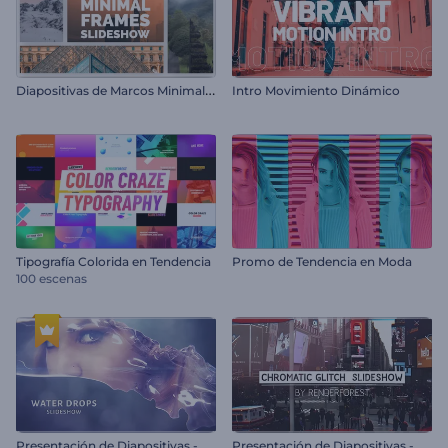
D
iapositivas de Marcos Minimalistas
Intro Movimiento Dinámico
Tipografía Colorida en Tendencia
Promo de Tendencia en Moda
100 escenas
P
resentación de Diapositivas - Gotas de Agua
P
resentación de Diapositivas - Glitch Cromático