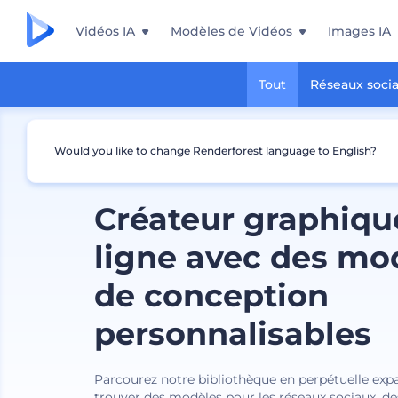
Vidéos IA
Modèles de Vidéos
Images IA
Tout
Réseaux soci
Would you like to change Renderforest language to English?
Créateur graphiqu
ligne avec des mo
de conception
personnalisables
Parcourez notre bibliothèque en perpétuelle exp
trouver des modèles pour les réseaux sociaux, des