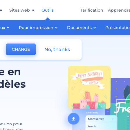
Sites web
Outils
Tarification
Apprendr
aux
Pour impression
Documents
Présentati
No, thanks
CHANGE
e en
dèles
ansion pour
 flyers, des