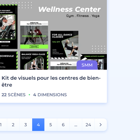
Kit de visuels pour les centres de bien-
être
22
SCÈNES
4
DIMENSIONS
1
2
3
4
5
6
...
24