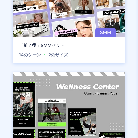
「前／後」SMMセット
14
のシーン
2
のサイズ